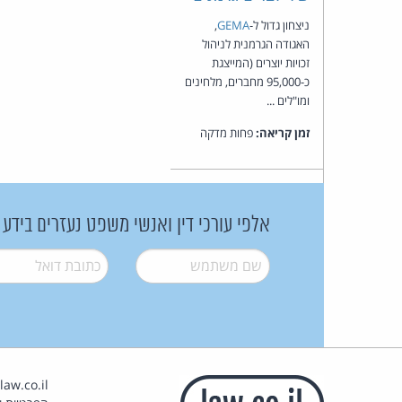
ניצחון גדול ל-
GEMA
,
האגודה הגרמנית לניהול
זכויות יוצרים (המייצגת
כ-95,000 מחברים, מלחינים
ומו"לים ...
זמן קריאה:
פחות מדקה
אלפי עורכי דין ואנשי משפט נעזרים בידע
שם משתמש
*
דואל
*