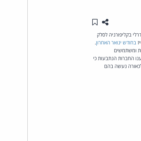
העומד
שתפו עמוד זה
שמור ב"תכנים שלי"
בראש
De עתרו בפני בית המשפט הפדרלי בקליפורניה לסלק
קבוצת
יז
בחודש ינואר האחרון
.
מהרשת ומשתמשים
האינטרנט,
נו החברות הנתבעות כי
שלכאורה נעשה בהם
הסייבר
וזכויות
היוצרים
של
פרל