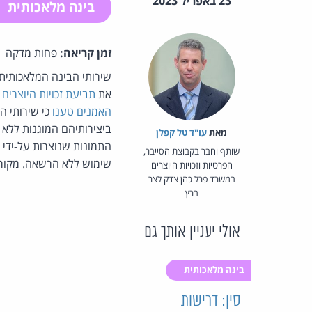
23 באפריל 2023
בינה מלאכותית
זמן קריאה:
פחות מדקה
את
תביעת זכויות היוצרים 
האמנים טענו
ביצירותיהם המוגנות ללא
מאת‏
עו"ד טל קפלן
התמונות שנוצרות על-ידי 
שותף וחבר בקבוצת הסייבר,
שימוש ללא הרשאה. מקור
הפרטיות וזכויות היוצרים
במשרד פרל כהן צדק לצר
ברץ
אולי יעניין אותך גם
בינה מלאכותית
סין: דרישות