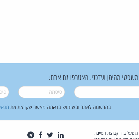
 משפטי מהימן ועדכני. הצטרפו גם אתם:
סיסמה
*
סיסמה
בהרשמה לאתר ובשימוש בו אתה מאשר שקראת את
תנאי
law.co.il מופעל בידי קבוצת הסייבר,
לינקדאין
טוויטר
פייסבוק
טלגרם