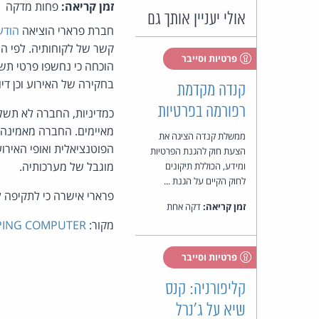
זמן קריאה:
פחות מדקה
אולי יעניין אותך גם
חברת פרארי הוציאה
הודע
קשר של לקוחותיה. לפי הח
פרטיות וסייבר
הוכחה כי נחשפו פרטי תש
בחקירה של האירוע וכן דיו
קנדה מקדמת
רפורמה בפרטיות
כמדיניות, החברה לא תשלם
מאיימים. החברה מאמינה 
ממשלת קנדה הציגה את
הפוטנציאלית ואופי האירו
הצעת חוק להגנת הפרטיות
מוגבל של מערכותיה.
ומידע, הכוללת תיקונים
לחוק הקיים על הגנת ...
פרארי אישרה כי לתקיפה 
זמן קריאה:
דקה אחת
מקור:
PING COMPUTER
פרטיות וסייבר
קליפורניה: קנס
שיא על ג'נרל