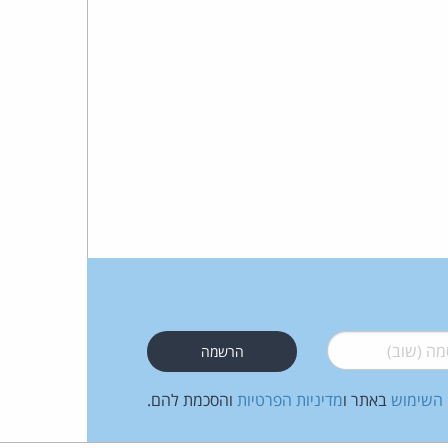
כהן
צדק
לצר
ברץ.
פועל
מ־1996
 (שוב)
*
 השימוש
באתר ו
מדיניות הפרטיות
והסכמת להם.