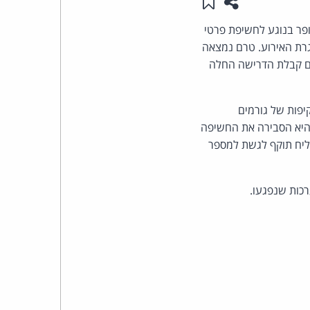
שתפו עמוד זה
שמור ב"תכנים שלי"
העומד
פר בנוגע לחשיפת פרטי
גרת האירוע. טרם נמצאה
בראש
עם קבלת הדרישה החלה
קבוצת
יפות של גורמים
האינטרנט,
 היא הסבירה את החשיפה
צליח תוקף לגשת למספר
הסייבר
וזכויות
כות שנפגעו.
היוצרים
של
פרל