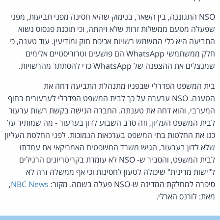
NSO התגוננה, בין השאר, בנימוק שהיא חסינה מפני תביעות, מפני
שפעלה מטעם ממשלות זרות שלא זיהתה, וכי תוכנת פגסוס נשוא
התביעה היא כלי המשמש רשויות אכיפת חוק ומודיעין. עוד טענה, כי
חלק ממשתמשי WhatsApp הם פושעים וטרוריסטיים אלימים
שמנצלים את ההצפנה של WhatsApp כדי להסתתר מהרשויות.
בית המשפט הפדרלי שבפניו מתנהלת התביעה דחה את
הטענה. NSO ערערה על כך לבית המשפט הפדרלי לערעורים בחוף
המערבי, והוא דחה את טענתה. החברה הגישה בקשת רשות ערעור
לבית המשפט העליון, וזה סרב השבוע לדון בערעור - מה שמותיר על
כנו את החלטות בתי המשפט בערכאות הנמוכות. לפני החלטת העליון
שלא לדון בערעור, הגיש משרד המשפטים האמריקאי את עמדתו
לבית המשפט, והסביר ש- NSO לא עומדת בקריטריונים הרגילים
ל"ישות מדינית" שיכולה לטעון לחסינות וכי אף ממשלה זרה לא
סיפרה למחלקת המדינה ש-NSO פעלה בשמה. מקור:
NBC News
,
מאת: לורנס הארלי.