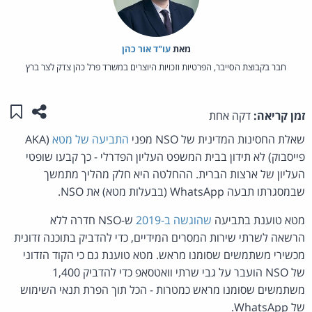
מאת‏
עו"ד אור כהן
חבר בקבוצת הסייבר, הפרטיות וזכויות היוצרים במשרד פרל כהן צדק לצר ברץ
שתפו ע
שמו
זמן קריאה:
דקה אחת
שאלת החסינות המדינית של NSO מפני
התביעה של מטא
(AKA
פייסבוק) לא תידון בבית המשפט העליון הפדרלי - כך קבעו שופטי
העליון של ארצות הברית. ההחלטה היא חלק מהליך מתמשך
שבמסגרתו תבעה WhatsApp (בבעלות מטא) את NSO.
מטא טוענת בתביעה
שהוגשה ב-2019
ש-NSO חדרה ללא
הרשאה לשרתי שירות המסרים המידיים, כדי להדביק בתוכנה זדונית
מכשירי משתמשים שסומנו מראש. מטא טוענת גם כי הקוד הזדוני
של NSO הועבר על גבי שרתי וואטסאפ כדי להדביק 1,400
משתמשים שסומנו מראש כמטרות - הכל תוך הפרת תנאי השימוש
של WhatsApp.