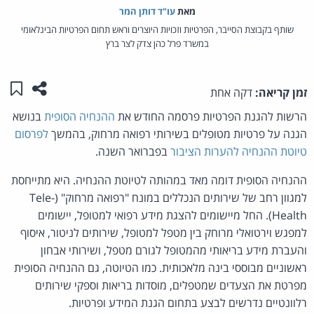
מאת‏
עו"ד דותן המר
שותף בקבוצת הסייבר, הפרטיות וזכויות היוצרים וראש תחום הפרטיות הבינלאומי
במשרד פרל כהן צדק לצר ברץ
שתפו ע
שמו
זמן קריאה:
דקה אחת
הרשות להגנת הפרטיות פרסמה החודש את
ההנחיה הסופית
בנושא
הגנה על פרטיות מטופלים בשירותי רפואה מרחוק, בהמשך
לפרסום
טיוטת ההנחיה להערות הציבור
בפברואר השנה.
ההנחיה הסופית דומה מאד במהותה לטיוטת ההנחיה. היא מתייחסת
למגוון רחב של שירותים הנכללים במונח "רפואה מרחוק" (Tele-
Health). החל מיישומים להצגת מידע רפואי למטופל, יישומים
למפגש וירטואלי מרוחק בין מטפל למטופל, שירותים לניטור, איסוף
והעברת מידע בריאותי מהמטופל לגורם מטפל, ושירותי אבחון
ראשוניים מבוססי בינה מלאכותית. כמו הטיוטה, גם ההנחיה הסופית
מפרטת את הצעדים שמטפלים, מוסדות בריאות וספקי שירותים
רלוונטיים נדרשים לבצע בתחום הגנת המידע ופרטיות.