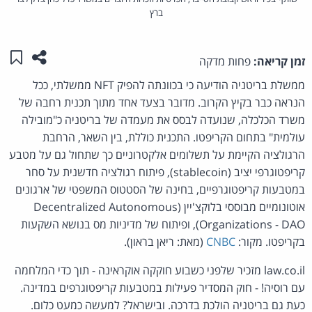
ברץ
שתפו ע
שמו
זמן קריאה:
פחות מדקה
ממשלת בריטניה הודיעה כי בכוונתה להפיק NFT ממשלתי, ככל
הנראה כבר בקיץ הקרוב. מדובר בצעד אחד מתוך תכנית רחבה של
משרד הכלכלה, שנועדה לבסס את מעמדה של בריטניה כ"מובילה
עולמית" בתחום הקריפטו. התכנית כוללת, בין השאר, הרחבת
הרגולציה הקיימת על תשלומים אלקטרוניים כך שתחול גם על מטבע
קריפטוגרפי יציב (stablecoin), פיתוח רגולציה חדשנית על סחר
במטבעות קריפטוגרפיים, בחינה של הסטטוס המשפטי של ארגונים
אוטונומיים מבוססי בלוקצ'יין (Decentralized Autonomous
Organizations - DAO), ופיתוח של מדיניות מס בנושא השקעות
בקריפטו. מקור:
CNBC
(מאת: ריאן בראון).
law.co.il מזכיר שלפני כשבוע חוקקה אוקראינה - תוך כדי המלחמה
עם רוסיה! - חוק המסדיר פעילות במטבעות קריפטוגרפים במדינה.
כעת גם בריטניה הולכת בדרכה. ובישראל? למעשה כמעט כלום.