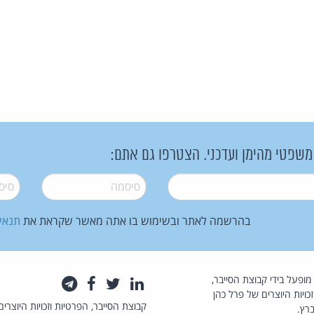
 משפטי מהימן ועדכני. הצטרפו גם אתם:
סיסמה
*
סיסמה
בהרשמה לאתר ובשימוש בו אתה מאשר שקראת את
תנאי
law.co.il מופעל בידי קבוצת הסייבר,
לינקדאין
טוויטר
פייסבוק
טלגרם
כויות היוצרים של פרל כהן
קבוצת הסייבר, הפרטיות וזכויות היוצרים
רץ.