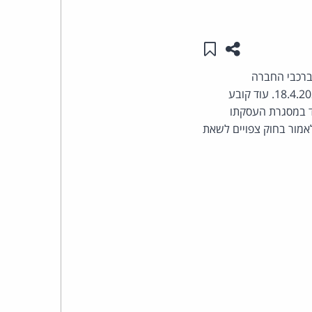
העומד
שתפו עמוד זה
שמור ב"תכנים שלי"
בראש
ברכבי החברה
קבוצת
, שייכנס לתוקף ב-18.4.2022. עוד קובע
ד במסגרת העסקתו
האינטרנט,
לאמור בחוק צפויים לשאת
הסייבר
וזכויות
היוצרים
של
פרל