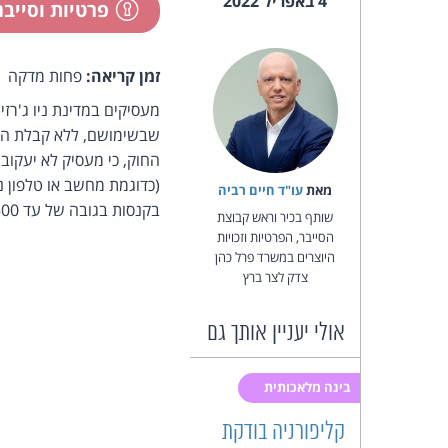
4 באפריל 2022
פרטיות וסייב
זמן קריאה:
פחות מדקה
מעסיקים במדינת ניו ג'ר
שבשימושם, ללא קבלת הס
החוק, כי מעסיק לא יעקו
(כדוגמת מחשב או טלפון נ
מאת‏
עו"ד חיים רביה
בקנסות בגובה של עד 2,500 דולר.
שותף בכיר וראש קבוצת
הסייבר, הפרטיות וזכויות
היוצרים במשרד פרל כהן
צדק לצר ברץ
אולי יעניין אותך גם
בינה מלאכותית
קליפורניה בודקת