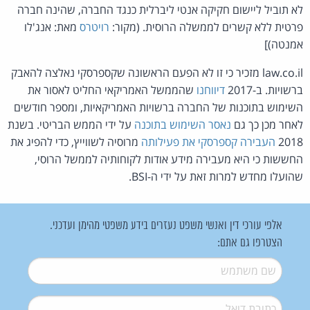
לא תוביל ליישום חקיקה אנטי ליברלית כנגד החברה, שהינה חברה
פרטית ללא קשרים לממשלה הרוסית. (מקור:
רויטרס
מאת: אנג'לו
אמנטה)]
law.co.il מזכיר כי זו לא הפעם הראשונה שקספרסקי נאלצה להאבק
ברשויות. ב-2017
דיווחנו
שהממשל האמריקאי החליט לאסור את
השימוש בתוכנות של החברה ברשויות האמריקאיות, ומספר חודשים
לאחר מכן כך גם
נאסר השימוש בתוכנה
על ידי הממש הבריטי. בשנת
2018
העבירה קספרסקי את פעילותה
מרוסיה לשווייץ, כדי להפיג את
החששות כי היא מעבירה מידע אודות לקוחותיה לממשל הרוסי,
שהועלו מחדש למרות זאת על ידי ה-BSI.
אלפי עורכי דין ואנשי משפט נעזרים בידע משפטי מהימן ועדכני.
הצטרפו גם אתם:
שם משתמש
*
דואל
*