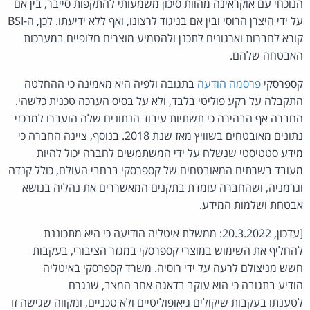
הנוכחי עם אוקראינה מהוות סיכון משמעותי להתקפות סייבר, בין אם
על ידי היצרן הרוסי ובין אם בניגוד לרצונו, ואף ללא ידיעתו. לכן, ה-BSI
קורא לחברות וארגונים לתכנן ולהטמיע מוצרים חלופיים במערכות
האבטחה שלהם.
קספרסקי
פרסמה הודעה
בתגובה ולפיה היא מאמינה כי ההחלטה
התקבלה על רקע פוליטי בלבד, ולא על בסיס הערכה טכנית כלשהי.
החברה אף הבהירה כי תשתיות עיבוד הנתונים שלה הועברו למרכזי
נתונים מאובטחים בשוויץ מאז שנת 2018. בנוסף, ציינה החברה כי
מידע סטטיסטי שנשלח על ידי המשתמשים לחברה יכול להיות
מעובד בשרתים המאובטחים של קספרסקי ברחבי העולם, כולל קנדה
וגרמניה, ושהחברה עומדת בתקנים המאשררים את נהליה בנושא
אבטחת ושלמות המידע.
[עדכון, 20.3.2022: ממשלת איטליה הודיעה כי היא מתכוננת
להחליף את השימוש במוצרי קספרסקי במגזר הציבורי, בעקבות
חשש מניצולם לרעה על ידי רוסיה. משרד קספרסקי באיטליה
הודיע בתגובה כי הוא עוקב בדאגה אחר המצב, שנגרם
לטענתו בעקבות שיקולים גיאופוליטיים ולא טכניים, ומקווה שגישה זו