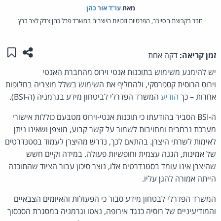
מאת‏
עו"ד אור כהן
חבר בקבוצת הסייבר, הפרטיות וזכויות היוצרים במשרד פרל כהן צדק לצר ברץ
שתפו ע
שמו
זמן קריאה:
דקה אחת
יש להימנע משימוש בתוכנות אנטי וירוס מהחברת האנטי
וירוס הרוסית קספרסקי, ולהחליף את השימוש בשלל מוצריה בחלופות
אחרות – כך
הודיע
המשרד הפדרלי לביטחון מידע בגרמניה (ה-BSI).
ה-BSI הסביר בהודעתו כי תוכנות אנטי-וירוס מטבעם כוללות אישורי
מערכת נרחבים ומחויבות לשמור על קשר קבוע, מוצפן ושאינו ניתן
לאימות לשרתי היצרן. בהתאם לכך, נדרש מהיצרן לעמוד בסטנדרטים
של אמינות, הגנה עצמית וחופשיות פעולה. במידה וקיים חשש
שהיצרן אינו עומד בסטנדרטים אלו, נוצר סיכון עבור הציוד שהתוכנה
הייתה אמורה להגן עליו.
המשרד הפדרלי לבטחון מידע סבור כי הפעולות והאיומים הצבאיים
והמודיעיניים של רוסיה כנגד אירופה, נאטו וגרמניה במסגרת הסכסוך