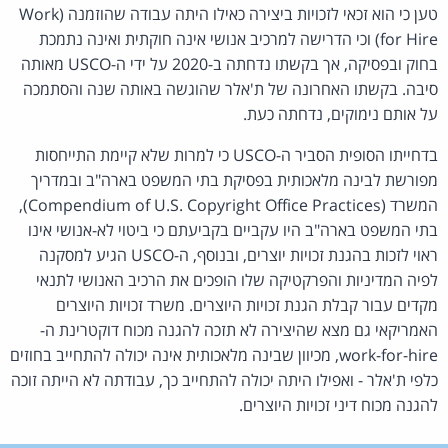
טען כי הוא זכאי לזכויות ביצירה כאילו היתה עבודה שהוזמנה (Work
for Hire) וכי הדרישה למרכיב אנושי אינה חוקתית ואינה נתמכת
בחוק ובפסיקה, אך בקשתו נדחתה ב-2020 על ידי ה-USCO מאותה
סיבה. בקשתו האחרונה של ת'אלר שהוגשה באותה שנה והסתמכה
על אותם נימוקים, נדחתה כעת.
בדחייתו הסופית הסביר ה-USCO כי למרות שלא קיימת התייחסות
מפורשת לבינה מלאכותית בפסיקת בתי המשפט בארה"ב ובמדריך
המשרד (Compendium of U.S. Copyright Office Practices),
בתי המשפט בארה"ב היו עקביים בקביעתם כי ביטוי לא-אנושי אינו
ראוי לזכות בהגנת זכויות יוצרים, ובנוסף, ה-USCO הגיע למסקנה
לפיה המדיניות והפרקטיקה שלו הופכים את הרכיב האנושי לתנאי
מקדים עבור קבלת הגנת זכויות היוצרים. משרד זכויות היוצרים
האמריקאי גם מצא שהיצירה לא תזכה להגנה מכוח דוקטרינת ה-
work-for-hire, מכיוון שבינה מלאכותית אינה יכולה להתחייב בחוזים
כלפי ת'אלר - ואפילו היתה יכולה להתחייב כך, עבודתה לא הייתה זוכה
להגנה מכוח דיני זכויות היוצרים.