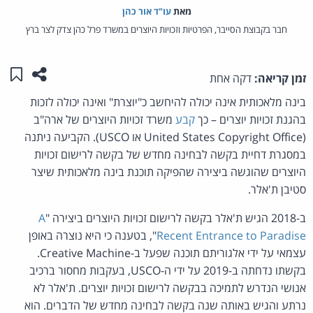
מאת‏
עו"ד אור כהן
חבר בקבוצת הסייבר, הפרטיות וזכויות היוצרים במשרד פרל כהן צדק לצר ברץ
שתפו ע
שמו
זמן קריאה:
דקה אחת
בינה מלאכותית אינה יכולה להיחשב כ"יוצרת" ואינה יכולה לזכות
בהגנת זכויות יוצרים – כך
קבע
משרד זכויות היוצרים של ארה"ב
(United States Copyright Office או USCO). הקביעה ניתנה
במסגרת דחיית בקשה לבחינה מחדש של בקשה לרישום זכויות
היוצרים שהוגשה ביצירה שהפיקה תוכנת בינה מלאכותית שיצר
סטיבן ת'אלר.
ב-2018 הגיש ת'אלר בקשה לרישום זכויות היוצרים ביצירה "
A
Recent Entrance to Paradise
", בטענה כי היא נוצרה באופן
עצמאי על ידי אלגוריתם תוכנה שפעל ב-Creative Machine.
בקשתו נדחתה ב-2019 על ידי ה-USCO, בעקבות מחסור ברכיב
אנושי הנדרש לתמיכה בבקשה לרישום זכויות יוצרים. ת'אלר לא
נרתע והגיש באותה שנה בקשה לבחינה מחדש של הדברים. הוא