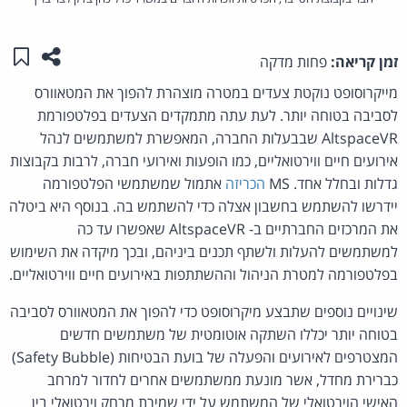
שתפו ע
שמו
זמן קריאה:
פחות מדקה
מייקרוסופט נוקטת צעדים במטרה מוצהרת להפוך את המטאוורס
לסביבה בטוחה יותר. לעת עתה מתמקדים הצעדים בפלטפורמת
AltspaceVR שבבעלות החברה, המאפשרת למשתמשים לנהל
אירועים חיים ווירטואליים, כמו הופעות ואירועי חברה, לרבות בקבוצות
גדלות ובחלל אחד. MS
הכריזה
אתמול שמשתמשי הפלטפורמה
יידרשו להשתמש בחשבון אצלה כדי להשתמש בה. בנוסף היא ביטלה
את המרכזים החברתיים ב- AltspaceVR שאפשרו עד כה
למשתמשים להעלות ולשתף תכנים ביניהם, ובכך מיקדה את השימוש
בפלטפורמה למטרת הניהול וההשתתפות באירועים חיים ווירטואליים.
שינויים נוספים שתבצע מיקרוסופט כדי להפוך את המטאוורס לסביבה
בטוחה יותר יכללו השתקה אוטומטית של משתמשים חדשים
המצטרפים לאירועים והפעלה של בועת הבטיחות (Safety Bubble)
כברירת מחדל, אשר מונעת ממשתמשים אחרים לחדור למרחב
האישי הוירטואלי של המשתמש על ידי שמירת מרחק וירטואלי בין