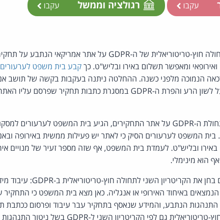
ר
רגולציה וממשל
עקבו
עקבו
קיימת סבירות מספקת לתחולה חוץ-טריטוריאלית של ה-GDPR על אתר אמרי
אירופאי ומאפשר תשלום באירו ובליש"ט. כך
קבע בית משפט לערעורים 
אה הנמוכה מלפני כשנה. ההחלטה ניתנה בעקבות בקשה של תושב אנגל
גרת כתבות תחקיר שפרסם עליו האתר האמריקאי
בשאלת היסוד על אודות תחולת ה-GDPR על אתר התחקירים, הגיע בית המשפט לערעור
ית המשפט לערעורים הסיק כי לאתר יש פעילות ממשית באירופה ובאנג
אירו ובליש"ט. לעמדת בית המשפט, אף שזה מספר זעיר של מנויים איר
ף הוא מינימלי.
בית המשפט לערעורים גם בחן את הקריטריון 
הנמצאים באיחוד האירופי או אנגליה. כאן מצא בית המשפט כי התחקיר
התנהגות הנתבע, והמידע שנאסף בתחקיר עבר עיבוד ופרסום ככתבת תח
ית גם לפי הקריטריון השני ל-GDPR בשל ניטור התנהגות הנתבע.