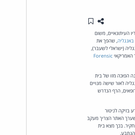
העומד
שתפו עמוד זה
שמור ב"תכנים שלי"
בראש
קאי הנתבע על תחקיריו העיתונאיים, משום
קבוצת
באנגליה
, שהפך את
יה (ישראלי לשעבר),
האינטרנט,
Forensic
הסייבר
ים למסקנה הפוכה מזו של בית
וזכויות
ליה לאור שישה מנויים
ופאים, הרף הנדרש
היוצרים
של
השני לתחולה חוץ-טריטוריאלית ב-GDPR: עיבוד מידע בזיקה לניטור
 שערך האתר הצריך מעקב
פרל
קיר. בכך מצא בית