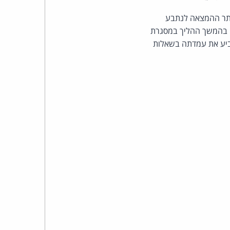
כהן
יתר ההמצאה לנתבע
צדק
טים - שצפויים רק בהמשך ההליך במסגרת
הביע את עמדתה בשאלות
לצר
ברץ.
פועל
מ־1996