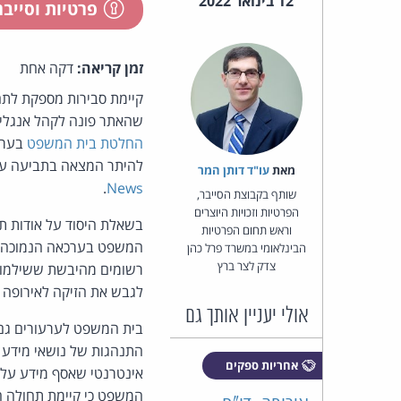
12 בינואר 2022
פרטיות וסייב
זמן קריאה:
דקה אחת
שהאתר פונה לקהל אנגלי ו
החלטת בית המשפט
בערכ
להיתר המצאה בתביעה על לשון הרע והפרת ה-GDPR במס
מאת‏
עו"ד דותן המר
.
News
שותף בקבוצת הסייבר,
הפרטיות וזכויות היוצרים
וראש תחום הפרטיות
המשפט בערכאה הנמוכה. ב
הבינלאומי במשרד פרל כהן
צדק לצר ברץ
רשומים מהיבשת ששילמו ב
לגבש את הזיקה לאירופה א
אולי יעניין אותך גם
התנהגות של נושאי מידע 
אחריות ספקים
אינטרנטי שאסף מידע על 
המשפט כי קיימת תחולה חוץ-טריטוריאל