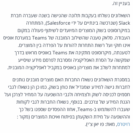
בעניין זה.
השאלונים נשלחו בעקבות תלונה שהגישה בשנה שעברה חברת
Slack (שנרכשה בינתיים על ידי Salesforce), המתחרה
במיקרוסופט בשוק המוצרים המיועדים לשיתוף פעולה במקום
העבודה. סלאק טענה שהשילוב המובנה של Teams במערכת אופיס
אינו חוקי ועל רשות התחרות להורות על הפרדה בין המוצרים.
לטענתה, מיקרוסופט מתקינה את Teams באופיס מראש בדרך
שמקשה על הסרת האפליקציה ומסרבת לפרסם מידע שיסייע
למתחרות לשלב את מוצריהן באופיס במקביל לאפליקציה המובנית.
במסגרת השאלונים נשאלו החברות האם מוצרים מובנים נותנים
לחברות גישה למידע שמגדיל את כוחן בשוק, כמו כן הן נשאלו לגבי
חסמים לכניסה לשוק ולצמיחה ולגבי ההשפעה על המחיר לצרכן ועל
הגנת המידע של צרכנים. בנוסף, נשאלו החברות לגבי לקוחות
שעברו להשתמש ב-Teams, אחוז ההפסדים שספגו בשל כך
וההשפעה על מידת השקעתן בפיתוח ואיכות המוצרים (מקור :
רויטרס
, מאת: פו יאן צ'י).