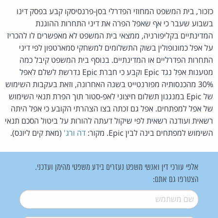
כזכור, בית המשפט המחוזי הפדרלי בסן-פרנסיסקו קבע בפסק דינו
בשבוע שעבר כי אף שאפל הפרה את דיני התחרות ההוגנת
המדינתיים בקליפורניה, ממצאי בית המשפט לא מאפשרים לו להכריז
על אפל כמונופולין בשוק התשלומים למשחקי סמארטפון לפי דיני
התחרות הפדרליים או המדינתיים. בנוסף בית המשפט קיבל כמה
מטענות אפל נגד Epic וקבע כי חברת Epic נדרשת לשלם לאפל
30% מהכנסותיה מפורנטייט בשנה האחרונה, וזאת בעקבות השימוש
של Epic במנגנון תשלום חיצוני לאפ-סטור תוך הפרת תנאי השימוש
של אפל למפתחים. אפל גם זכתה בצו הצהרתי הקובע כי אפל היתה
רשאית ועודנה רשאית לפי שיקול דעתה להורות על ביטול הסכם תנאי
השימוש למפתחים בינה לבין Epic. מקור:
דה ורג'
(מאת קים ליונס).
אלפי עורכי דין ואנשי משפט נעזרים בידע משפטי מהימן ועדכני.
הצטרפו גם אתם:
שם משתמש
*