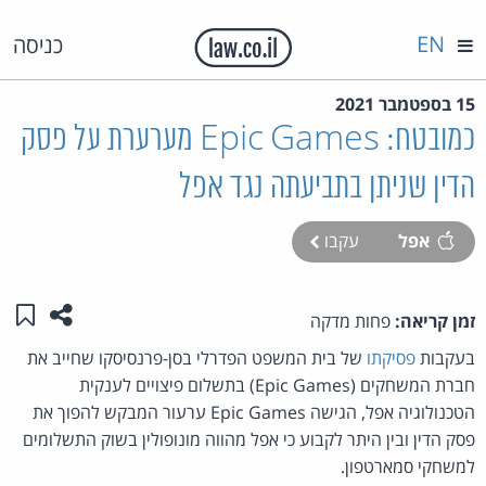
EN
כניסה
15 בספטמבר 2021
כמובטח: Epic Games מערערת על פסק
הדין שניתן בתביעתה נגד אפל
אפל
עקבו
שתפו ע
שמו
זמן קריאה:
פחות מדקה
בעקבות
פסיקתו
של בית המשפט הפדרלי בסן-פרנסיסקו שחייב את
חברת המשחקים (Epic Games) בתשלום פיצויים לענקית
הטכנולוגיה אפל, הגישה Epic Games ערעור המבקש להפוך את
פסק הדין ובין היתר לקבוע כי אפל מהווה מונופולין בשוק התשלומים
למשחקי סמארטפון.