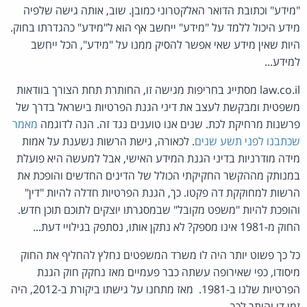
"מידע" וכתובת הדואר האלקטרוני כמובן. שוב, אותה גישה שלפיה
מידע היכול ללמד על "מידע" ייחשב אף הוא ל"מידע" כהגדרתו בחוק.
היות שאין מידע שאי אפשר להסיק ממנו על "מידע", הכל ייחשב
למידע...
law.co.il מסתייג בחריפות מגישה זו, החותרת תחת הצורך בוודאות
משפטית ומבקשת לעצב את דיני הגנת הפרטיות בישראל בדרך של
פרשנות מרחיקת לכת. שנים אנו טוענים נגד זה. הנה לדוגמה
מאמר
שכתבנו לפני תשע שנים
. לכאורה, גישת הרשות נשענת על אמות
מידה מודרניות בדיני הגנת המידע האישי, אבל למעשה היא פועלת
במנותק מההקשר החקיקתי הכולל של הדינים החדשים והופכת את
הרשות למחוקקת דה פקטו. כך, הגנת הפרטיות חדלה להיות "דין"
והופכת להיות "משפט מקובל" שבמסגרתו יוצקים לתוכם תוכן חדש.
החוק מ-1981 אינו מספק? לא נתקן אותו, נסתפק בגילויי דעת...
כל כך פשוט יותר היה לו משרד המשפטים נחלץ להחליף את החוק
מיסודו, כפי שאירופה עשתה כבר פעמיים מאז נחקק חוק הגנת
הפרטיות שלנו ב-1981. מאז מתחנו על גישתו ביקורת ב-2012, היה
זמן די והותר לכך.