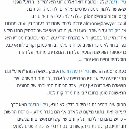
גילוי דעת
שלפיו כתובת דואר אלקטרוני היא 'מידע'. מדוע? מפני
שאפשר ללמוד ממנה פרטים על אדם. לדוגמה, הכתובת
ploni@rabinical.org יכולה ללמד על היות אדם רב,
almoni@lawyer.co.il יכולה ללמד שמדובר בעורך דין ועוד. מתחנו
אז
ביקורת
על גישתה. טענו שאין מידע שאי אפשר להסיק ממנו מידע
אחר: מי שגר בסביון, הוא בהכרח יהודי עשיר. מי שכתובת מגוריו היא
כפר בדווי לא מוכר הוא בהכרח מוסלמי, בדווי כמובן וקרוב לוודאי עני.
כריסטופר הוא שם המעיד על הדת הנוצרית, מוחמד על זהות
מוסלמית וחיים הוא יהודי...
כעת פרסמה הרשות
גילוי דעת חדש
העוסק בשאלה מהו "מידע" וגם
מהי "ידיעה על ענייניו הפרטיים של אדם". בניתוח המשפטי של
השאלה האחרונה אין עניין. אבל הניתוח המשפטי של הסוגיה
הראשונה טומן בחובו קביעות מרחיקות לכת.
החוק אינו מזכיר נתוני מיקום כלל? לא נורא,
גילוי הדעת
מצא דרך
לעקוף זאת: נתוני מיקום של אדם אף הם בגדר מידע – גורסת הרשות
– כי יש בהם כדי ללמד על קיומם של קשרים אישיים ומפגשים
חברתיים. כך גם נתוני תקשורת. וגם הרגלי צריכה הופכים לפתע