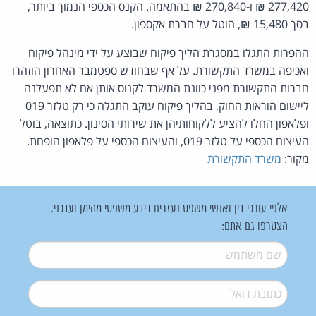
277,420 ₪ ו-270,840 ₪ בהתאמה. הקנס הכספי הנמוך ביותר,
בסך 15,480 ₪, הוטל על חברת אקספון.
ההפרות התגלו במסגרת הליך פיקוח שבוצע על ידי מינהל פיקוח
ואכיפה במשרד התקשורת. על אף שבחודש ספטמבר האחרון הוזהרו
חברות התקשורת מפני כוונת המשרד לקנוס אותן אם לא תפעלנה
ליישום הוראות החוק, בהליך פיקוח עוקב התגלה כי רק טלזר 019
ופלאפון החלו להציע ללקוחותיהן את שירותי הסינון. כתוצאה, בוטל
העיצום הכספי על טלזר 019, והעיצום הכספי על פלאפון הופחת.
מקור:
משרד התקשורת
אלפי עורכי דין ואנשי משפט נעזרים בידע משפטי מהימן ועדכני.
הצטרפו גם אתם:
שם משתמש
*
דואל
*