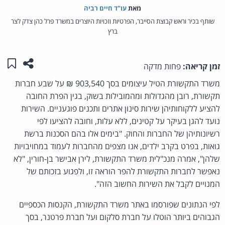
מאת‏
עו"ד חיים רביה
שותף בכיר וראש קבוצת הסייבר, הפרטיות וזכויות היוצרים במשרד פרל כהן צדק לצר
ברץ
שתפו ע
שמו
זמן קריאה:
פחות מדקה
משרד התקשורת הטיל עיצומים בסך 903,540 ₪ על שבע חברות
תקשורת, רובן מהגדולות ומהמובילות בשוק, בגין הפרת החובה
להציע ללקוחותיהן שירות סינון אתרים ותכנים פוגעניים. השירות
נועד להגן בעיקר על קטינים, ללא עלות, וחובה להציעו לפי
רשיונותיהן של החברות והחוק. "בימים אלו בהם הסכנות ברשת
גואות, בפרט בקרב ילדים, אנו מצפים מהחברות לעמוד במחויבויות
שלהן", אמרה מנכ"לית משרד התקשורת, לירן אבישר בן-חורין, "לא
נאפשר לחברות התקשורת להפר הוראה זו, ולפגוע בזכותם של
המנויים לקבל את השירות החשוב הזה".
לפי הנתונים שפורסמו באתר משרד התקשורת, הקנסות הכספיים
הגבוהים ביותר הוטלו על חברת סלקום ועל חברת פרטנר, בסך