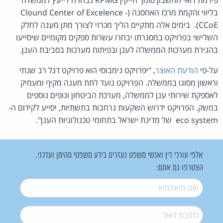
בליווי והקמת מרכז האחסנה (Clound Center of Excelence -
CCoE). בימים אלה מתקיים הליך מכרזי לצורך מתן מענה לחלק
השלישי בפרויקט במסגרתו יבחרו עשרות ספקים מקומיים שיסייעו
בהגירת מערכות הממשלה לענן ובפיתוח מערכות בסביבת הענן.
על-פי
הודעת האוצר
, "יפרויקט נימבוסי הוא פרויקט דגל רב שנתי
וראשון מסוגו בממשלה. הפרויקט נועד לתת מענה מקיף ומעמיק
לאספקת שירותי ענן לממשלה, מערכת הביטחון וגופים נוספים
במשק. הפרויקט ידרוש השקעות נרחבות בתשתיות, יסייע לקידום ה-
eco system של מדינת ישראל בתחומי טכנולוגיות הענן".
אלפי עורכי דין ואנשי משפט נעזרים בידע משפטי מהימן ועדכני.
הצטרפו גם אתם:
שם משתמש
*
דואל
*