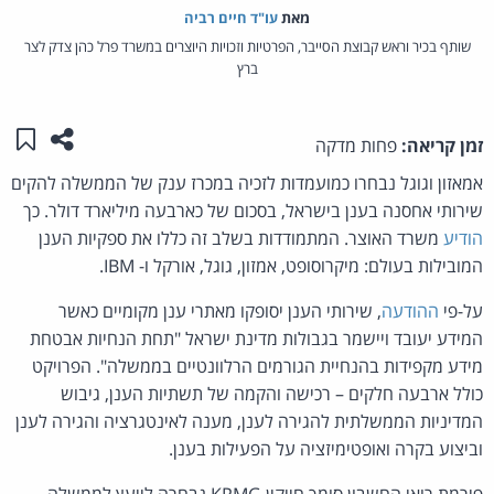
מאת‏
עו"ד חיים רביה
שותף בכיר וראש קבוצת הסייבר, הפרטיות וזכויות היוצרים במשרד פרל כהן צדק לצר
ברץ
שתפו ע
שמו
זמן קריאה:
פחות מדקה
אמאזון וגוגל נבחרו כמועמדות לזכיה במכרז ענק של הממשלה להקים
שירותי אחסנה בענן בישראל, בסכום של כארבעה מיליארד דולר. כך
הודיע
משרד האוצר. המתמודדות בשלב זה כללו את ספקיות הענן
המובילות בעולם: מיקרוסופט, אמזון, גוגל, אורקל ו- IBM.
על-פי
ההודעה
, שירותי הענן יסופקו מאתרי ענן מקומיים כאשר
המידע יעובד ויישמר בגבולות מדינת ישראל "תחת הנחיות אבטחת
מידע מקפידות בהנחיית הגורמים הרלוונטיים בממשלה". הפרויקט
כולל ארבעה חלקים – רכישה והקמה של תשתיות הענן, גיבוש
המדיניות הממשלתית להגירה לענן, מענה לאינטגרציה והגירה לענן
וביצוע בקרה ואופטימיזציה על הפעילות בענן.
פירמת רואי החשבון סומך חייקין KPMG נבחרה לייעץ לממשלה