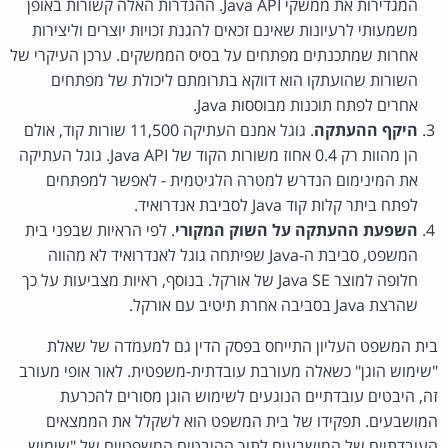
המגדירות את ממשקי Java API. ההגדרות האלה קשורות באופן
משמעותי לרעיונות שאינם זכאים להגנת זכויות יוצרים וליצירות
אחרות שמתכנתים מפתחים על בסיס הממשקים. ערכן העיקרי של
השורות שהועתקו הוא דווקא בתרומתם ליכולת של מפתחים
אחרים לפתח תוכנות מבוססות Java.
היקף ההעתקה
. גוגל אמנם העתיקה 11,500 שורות קוד, אולם
הן מהוות רק 0.4 אחוז משורות הקוד של Java API. גוגל העתיקה
את המינימום הנדרש למטרה הלגיטמית - לאפשר למפתחים
לפתח ביתר קלות קוד Java לסביבת אנדרואיד.
השפעת ההעתקה על השוק המקורי
. לפי הראיות שבפני בית
המשפט, סביבת ה-Java שפיתחה גוגל לאנדרואיד לא מהווה
חלופה למוצר Java SE של אורקל. בנוסף, ראיות מצביעות על כך
שהרצת Java בסביבה אחרת תיטיב עם אורקל.
בית המשפט העליון התייחס בפסק הדין גם למעמדה של שאלת
"שימוש הוגן" כשאלה מעורבת עובדתית-משפטית. לאור אופי מעורב
זה, היבטים עובדתיים הנוגעים לשימוש הוגן מסורים להכרעת
המושבעים. תפקידו של בית המשפט הוא לשקלל את הממצאים
העובדתיים של המושבעים לתוך ההיבטים המשפטיים של "שימוש