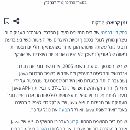
במשרד פרל כהן צדק לצר ברץ
שתפו ע
שמו
זמן קריאה:
2 דקות
פסק דין דרמטי
של בית המשפט העליון הפדרלי בארה"ב העניק היום
ניצחון מוחץ לגוגל בסכסוך זכויות היוצרים של העשור, כשקבע בדעת
רוב כי גוגל עשתה שימוש הוגן מותר כשהעתיקה חלקים מספריות
ג'אווה של אורקל ומשכך לא הפרה את זכויות היוצרים של אורקל.
שורשי הסכסוך נטועים בשנת 2005, אז רכשה גוגל את חברת
אנדרואיד והחליטה להעתיק ולהשתמש בשפת התכנות Java
(שבעבר הייתה בבעלות סאן מיקרוסיסמטס עד שנרכשה על ידי
אורקל). ההעתקה והשימוש של גוגל ב-37 מחבילות ה-Java API
נועדו לפתח מכונה וירטואלית עצמאית לפלטפורמת אנדרואיד. גוגל
העתיקה את חבילות ה-Java API של אורקל כדי לאפשר תמיכה
באנדרואיד לשפת Java, ואורקל
תבעה
את גוגל על כך.
שופט בית המשפט המחוזי
קבע
בעבר כי ממשקי ה-API של Java
אינם ברי-הגנה בזכויות יוצרים, אך החלטתו
נהפכה
בערעור בבית