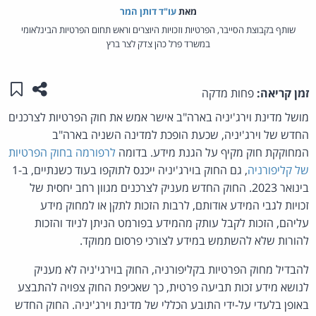
מאת‏
עו"ד דותן המר
שותף בקבוצת הסייבר, הפרטיות וזכויות היוצרים וראש תחום הפרטיות הבינלאומי
במשרד פרל כהן צדק לצר ברץ
שתפו ע
שמו
זמן קריאה:
פחות מדקה
מושל מדינת וירג'יניה בארה"ב אישר אמש את חוק הפרטיות לצרכנים
החדש של וירג'יניה, שכעת הופכת למדינה השניה בארה"ב
המחוקקת חוק מקיף על הגנת מידע. בדומה
לרפורמה בחוק הפרטיות
של קליפורניה
, גם החוק בוירג'יניה ייכנס לתוקפו בעוד כשנתיים, ב-1
בינואר 2023. החוק החדש מעניק לצרכנים מגוון רחב יחסית של
זכויות לגבי המידע אודותם, לרבות הזכות לתקן או למחוק מידע
עליהם, הזכות לקבל עותק מהמידע בפורמט הניתן לניוד והזכות
להורות שלא להשתמש במידע לצורכי פרסום ממוקד.
להבדיל מחוק הפרטיות בקליפורניה, החוק בוירגי'ניה לא מעניק
לנושא מידע זכות תביעה פרטית, כך שאכיפת החוק צפויה להתבצע
באופן בלעדי על-ידי התובע הכללי של מדינת וירג'יניה. החוק החדש