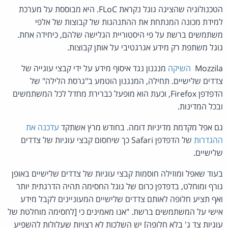
הטכנולוגיה שהציגה גוגל נקראת FLoC. היא מבוססת על מערכת
למידת מכונה המנתחת את ההתנהגות של קבוצות של אלפי
משתמשים ברשת על פי היסטוריית הגלישה שלהם, כיחידה אחת.
גוגל משתפת רק מידע אגרגטיבי על אותן קבוצות.
Mozzila
השיקה
מנגנון נגד איסוף מידע על ידי קבצי עוגייה של
צדדים שלישיים. תחילה, המנגנון הוטמע ב"גרסת הלילה" של
הדפדפן Firefox, וכעת הוא מופעל כברירת מחדל לכל המשתמשים
ובכל המדינות.
גם אפל מקדמת מדיניות דומה. בחודש מרץ אשתקד
עדכנה את
ההגדרות
של הדפדפן Safari כך שיחסום קבצי עוגיות של צדדים
שלישיים.
בעוד שאפל ומוזילה חוסמות קבצי עוגיות של צדדים שלישיים באופן
גורף ומוחלט, בדפדפן כרום של גוגל החסימה תהיה הדרגתית יותר
ואף תציע חלופה לאותם צדדים שלישיים המעוניינים לקבל מידע
אישי על המשתמשים ברשת. "אנו מאמינים כי [לחסימה מוחלטת של
עוגיות צד ג' בלא חלופה] יש השלכות לא רצויות שעלולות להשפיע