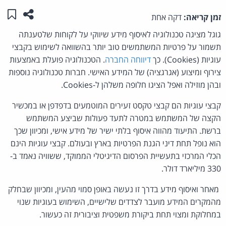
שתפו ע
שמו
זמן קריאה:
דקה אחת
גוגל מציגה טכנולוגיה לאיסוף מידע שיווקי על לקוחות שלטענתה
תשמור על פרטיות המשתמשים טוב יותר בהשוואה לשימוש בקבצי
עוגיות (Cookies). כך
דיווחה החברה
. הטכנולוגיה פועלת באמצעות
צירוף ומיצוע (אגרגציה) של המידע האישי. חברות טכנולוגיה נוספות
ובהן מוזילה ואפל הציגו חלופה משלהן ל-Cookies.
קבצי עוגיות הם קבצי טקסט זעירים המוטמעים בדפדפן או במכשיר
הקצה של המשתמש במטרה לתעד פעולות שביצע המשתמש
ברשת. התיעוד מהווה איסוף בלתי ישיר של מידע אישי, ומכיוון שכך
הוא נופל תחת דיני הגנת הפרטיות בארץ ובעולם. קבצי עוגיות הינם
הכלי המרכזי בתעשיית הפרסום הדיגיטלי הממוקד, ששוויה נאמד ב-
330 מיליארד דולר.
מאחר ואיסוף מידע בדרך זו נעשה באופן סמוי מהעין, ומכיוון שבחלק
מהמקרים המידע מועבר לצדדים שלישיים, השימוש בעוגיות שנוי
במחלוקת ומצוי תחת ביקורת משפטית וציבורית זה כעשור.