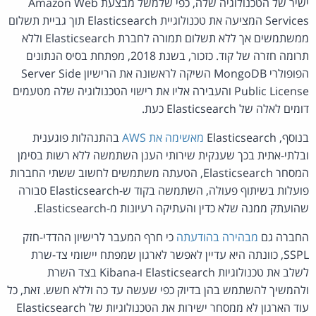
ישיר של הטכנולוגיה שלה, כפי שלמשל מבצעת Amazon Web
Services המציעה את טכנולוגיית Elasticsearch תוך גביית תשלום
ממשתמשים אך ללא תשלום תמורה לחברת Elasticsearch וללא
תרומה חזרה של קוד. כזכור, בשנת 2018, מפתחת בסיס הנתונים
הפופולרי MongoDB השיקה לראשונה את הרישיון Server Side
Public License והעבירה אליו את רישוי הטכנולוגיה שלה מטעמים
דומים לאלה של Elasticsearch כעת.
בנוסף, Elasticsearch
מאשימה את AWS
בהתנהלות פוגענית
ובלתי-אתית בכך שענקית שירותי הענן השתמשה ללא רשות בסימן
המסחר Elasticsearch, הטעתה משתמשים לחשוב ששתי החברות
פועלות בשיתוף פעולה, השתמשה בקוד ש-Elasticsearch סבורה
שהועתק ממנה שלא כדין והעתיקה רעיונות מ-Elasticsearch.
החברה גם
מבהירה בהודעתה
כי חרף המעבר לרישיון ההדדי-חזק
SSPL, כוונתה היא עדיין לאפשר לארגון שמפתח יישומי צד-שרת
לשלב את טכנולוגיות Elasticsearch ו-Kibana בצד השרת
ולהמשיך להשתמש בהן בדיוק כפי שעשה עד כה וללא חשש. זאת, כל
עוד הארגון לא ממסחר ישירות את הטכנולוגיות של Elasticsearch