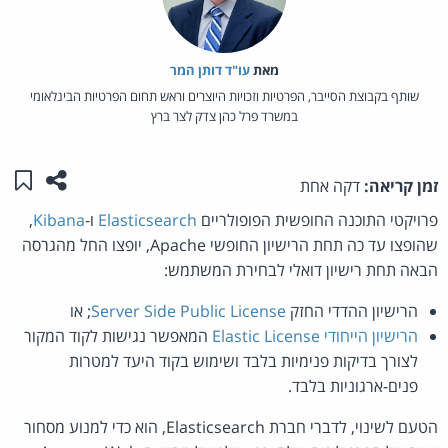
מאת‏
עו"ד דותן המר
שותף בקבוצת הסייבר, הפרטיות וזכויות היוצרים וראש תחום הפרטיות הבינלאומי
במשרד פרל כהן צדק לצר ברץ
שתפו ע
שמו
זמן קריאה:
דקה אחת
פרויקטי התוכנה החופשית הפופולריים
Elasticsearch
ו-
Kibana
,
שהופצו עד כה תחת הרישיון החופשי Apache, יופצו החל מהגרסה
הבאה תחת רישיון דואלי לבחירת המשתמש:
הרישיון ההדדי החזק
Server Side Public License
; או
הרישיון הייחודי Elastic License
המאפשר נגישות לקוד המקור
לצורך בדיקות פנימיות בלבד ושימוש בקוד היעד למטרות
פנים-ארגוניות בלבד.
הטעם לשינוי, לדברי חברת Elasticsearch, הוא כדי למנוע מסחור