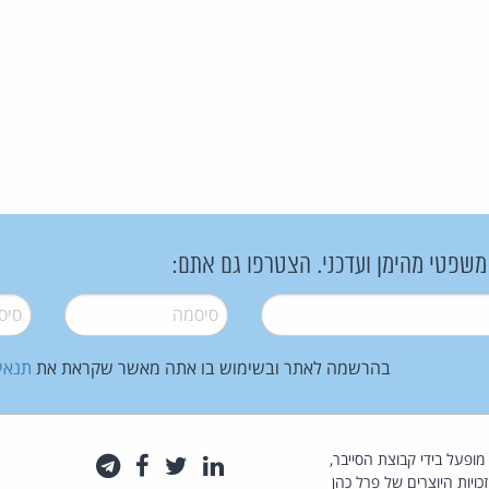
 משפטי מהימן ועדכני. הצטרפו גם אתם:
סיסמה
*
סיסמה
בהרשמה לאתר ובשימוש בו אתה מאשר שקראת את
תנאי
law.co.il מופעל בידי קבוצת הסייבר,
לינקדאין
טוויטר
פייסבוק
טלגרם
כויות היוצרים של פרל כהן