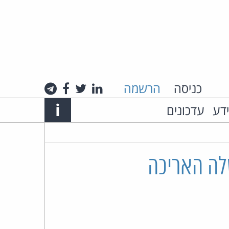
כניסה
הרשמה
לינקדאין
טוויטר
פייסבוק
טלגרם
Info
i
ידע
עדכונים
אתר
האינטרנט
של
לה האריכה
עו"ד
חיים
רביה