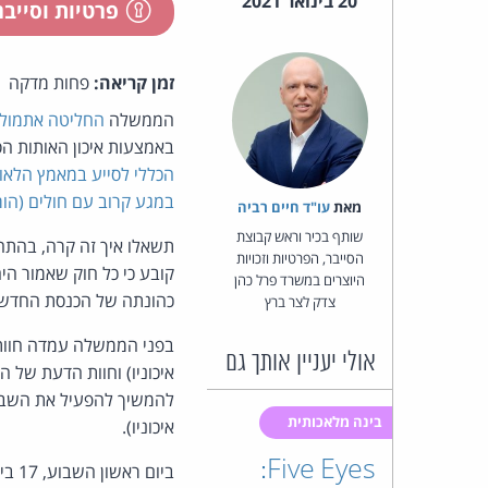
20 בינואר 2021
פרטיות וסייב
זמן קריאה:
פחות מדקה
הממשלה
החליטה אתמול
באמצעות איכון האותות הסלולריים שלהם, עד ל
הכללי לסייע במאמץ הלאומ
במגע קרוב עם חולים (הורא
מאת‏
עו"ד חיים רביה
שותף בכיר וראש קבוצת
תשאלו איך זה קרה, בהתח
הסייבר, הפרטיות וזכויות
קובע כי כל חוק שאמור ה
היוצרים במשרד פרל כהן
כהונתה של הכנסת החדשה.
צדק לצר ברץ
בפני הממשלה עמדה חוות 
אולי יעניין אותך גם
איכוניו) וחוות הדעת של 
להמשיך להפעיל את השב"כ
בינה מלאכותית
איכוניו).
Five Eyes:
ביום ראשון השבוע, 17 בינואר,