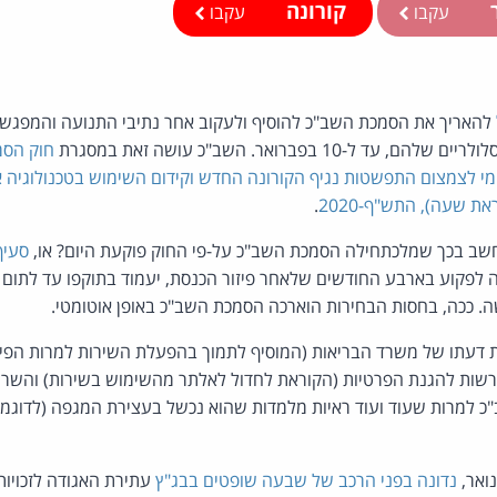
ר
קורונה
עקבו
עקבו
להאריך את הסמכת השב"כ להוסיף ולעקוב אחר נתיבי התנועה והמפגשי
-10 בפברואר. השב"כ עושה זאת במסגרת
חוק הסמ
י לצמצום התפשטות נגיף הקורונה החדש וקידום השימוש בטכנולוגיה אז
ת שעה), התש"ף-2020
.
שב בכך שמלכתחילה הסמכת השב"כ על-פי החוק פוקעת היום? או,
סעיף 38 לחוק יסוד:
יה לפקוע בארבע החודשים שלאחר פיזור הכנסת, יעמוד בתוקפו עד לתו
 ככה, בחסות הבחירות הוארכה הסמכת השב"כ באופן אוטומטי.
דעתו של משרד הבריאות (המוסיף לתמוך בהפעלת השירות למרות הפיחו
הרשות להגנת הפרטיות (הקוראת לחדול לאלתר מהשימוש בשירות) והשרי
 למרות שעוד ועוד ראיות מלמדות שהוא נכשל בעצירת המגפה (לדוגמה
נדונה בפני הרכב של שבעה שופטים בבג"ץ
עתירת האגודה לזכויות