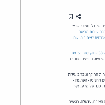
העומד
שתפו עמוד זה
שמור ב"תכנים שלי"
בראש
ם של כל תושבי ישראל
קבוצת
כת שירות הביטחון
רחית לאיתור מי שהיו
האינטרנט,
 הכנסת
הסייבר
ם שלושה חודשים מתחילת
וזכויות
ת ההולך וגובר ביעילות
היוצרים
ם החליטו - הפתעה! -
של
, סגר שלישי על אף
פרל
 האזרח, עדאלה, רופאים