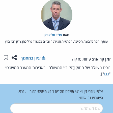
מאת‏
עו"ד טל קפלן
שותף וחבר בקבוצת הסייבר, הפרטיות וזכויות היוצרים במשרד פרל כהן צדק לצר ברץ
שתפו ע
שמו
עיון במסמך
זמן קריאה:
פחות מדקה
נוסח משולב של החוק [הקובץ המשולב - באדיבות המאגר המשפטי
"
נבו
"].
אלפי עורכי דין ואנשי משפט נעזרים בידע משפטי מהימן ועדכני.
הצטרפו גם אתם:
שם משתמש
*