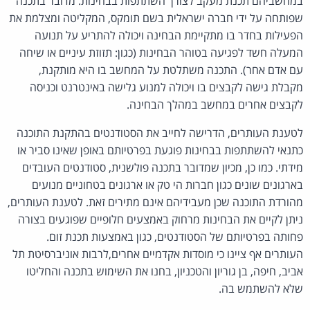
במחשביהם תכנת מעקב לצורך השתתפות בבחינות. מדובר בתכנה
שפותחה על ידי חברה ישראלית בשם תומקס, המקליטה ומצלמת את
הפעילות בחדר בו מתקיימת הבחינה ויכולה להתריע על תנועה
המעלה חשד לפגיעה בטוהר הבחינות (כגון: תזוזת עיניים או שיחה
עם אדם אחר). התכנה משתלטת על המחשב בו היא מותקנת,
מקבלת גישה לקבצים בו ויכולה למנוע גלישה באינטרנט וכניסה
לקבצים אחרים במחשב במהלך הבחינה.
לטענת העותרים, הדרישה לחייב את הסטודנטים בהתקנת התוכנה
כתנאי להשתתפות בבחינות פוגעת בפרטיותם באופן שאינו סביר או
מידתי. כמו כן, מכיון שמדובר בתכנה פולשנית, סטודנטים העובדים
בארגונים שונים כגון חברות הי טק או ארגונים בטחוניים מנועים
מהורדת התוכנה שכן מעבידיהם אינם מתירים זאת. לטענת העותרים,
ניתן לקיים את הבחינות מרחוק באמצעים חלופיים שפוגעים בצורה
פחותה בפרטיותם של הסטודנטים, כגון באמצעות תכנת זום.
העותרים אף ציינו כי מוסדות אקדמיים אחרים,לרבות אוניברסיטת תל
אביב, חיפה, בן גוריון והטכניון, בחנו את השימוש בתכנה והחליטו
שלא להשתמש בה.