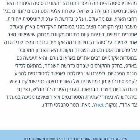
מהאוניבסיטה הפתוחה נמסר בתגובה: "האוניברסיטה הפתוחה היא
האוניברסיטה הגדולה בישראל. עשרות אלפי הסטודנטים לומדים בכל
רחבי הארץ, וגם מהעולם, ועל כן נדרשת היערכות לוגיסטית ייחודית.
משבר נגיף הקורונה הציב בפני במוסדות האקדמיים בארץ ובעולם
אתגרים חדשים, ביניהם קיום בחינות מקוונת מרחוק שיאפשרו מצד
אחד שמירה על טוהר הבחינות ורמה אקדמית גבוהה ומצד שני הגנה
על פרטיות הסטודנטים. השגחה מקוונת היא הפתרון המקובל
במוסדות אקדמיים רבים אחרים בארץ ובעולם, והיא תיעשה גם
באו"פ, בחלק מהקורסים שבהם נדרשת השגחה, בהתאם לכללי
הגנת הפרטיות. לצערנו אין ביכולתנו לאפשר לסטודנטים להגיע
לקמפוסים להיבחן במחשבים של האוניברסיטה כפי שחלקם ביקשו
נוכח הנחיות משרד הבריאות. בעניין הפנייה לביהמ"ש, נציין כי
ביהמ"ש לא נעתר לעתירת הסטודנטים ולא הוציא צו מניעה במעמד
צד אחד". (מקור:
Ynet
, מאת: תמר טרבלסי חדד).
אלפי עורכי דין ואנשי משפט נעזרים בידע משפטי מהימן ועדכני.