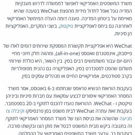
משרד המשפטים האמריקאי לאפשר לממשלה לדרוש מענקיות
המדיה גוגל ואפל לחדול מידית מהפצת WeChat בטענה שהיא
מאיימת על ביטחון המדינה. טענה דומה העלה המימשל האמריקאי
לאחרונה גם ביחס לאפליקציית
טיקטוק
. בשני המקרים, האפליקציות
הן סיניות.
WeChat היא אפליקציית תקשורת המספקת שירותים דומים לאלו של
פייסבוק, אינסטגרם וואטספ (all-in-one), ומהווה חלק חיוני מחיי
היום-יום עבור משתמשים רבים בסין. בין השאר, היא כוללת שירותי
תשלום שהפכו לסטנדרט בסין. האפליקציה גם נהנית מפופולריות
בקרב סטודנטים, אמריקאיים החיים או מנהלים עסקים בסין.
בעקבות הוראות הנשיא טראמפ שנחתמו ב-6 באוגוסט, אסר משרד
המסחר האמריקאי איסורים לבצע עסקאות עם חברות סיניות וביניהן
טיקטוק ו - WeChat. ההוראות נועדו להכנס לתוקף ב-20 בספטמבר.
בעקבות זאת עתרה WeChat לבית משפט בסן פרנסיסקו
וקיבלה צו
מניעה
שהשהה את כניסת הצו של משרד המסחר האמריקאי לתוקף.
זה בתגובה ביקש מבית המשפט לבטל את מתן הצו ובקשתו סורבה.
בעקבות כך, ערער משרד המשפטים האמריקאי על ההחלטה.