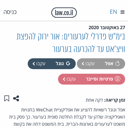
EN
כניסה
27 באוקטובר 2020
בימ"ש פדרלי לערעורים: אור ירוק להפצת
וויצ'אט עד להכרעה בערעור
אפל
עקבו
גוגל
עקבו
פרטיות וסייבר
עקבו
שתפו ע
שמו
זמן קריאה:
דקה אחת
אפל וגוגל רשאיות להציע את אפליקציית WeChat בחנויות
האפליקציה שלהן עד לקבלת החלטה סופית בערעור. כך פסק בית
משפט לערעורים בארצות-הברית. בית המשפט דחה את בקשת