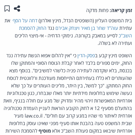
שתפו ע
שמו
זמן קריאה:
פחות מדקה
בית המשפט העליון (השופטים הנדל, מינץ ואלרון)
דחה על הסף
את
עתירת
עוה"ד שחר בן מאיר ויצחק אבירם
נגד
החוק להסמכת
השב"כ
לסייע במאבק בקורונה. נימוקי הדחיה - אי-מיצוי הליכים
ועתירה לא בשלה.
השופט מינץ קבע ב
פסק-הדין
כי "אין להלום אפוא הגשת עתירה נגד
החוק, ימים ספורים בלבד לאחר קבלת הנוסח הסופי והמתוקן שלו
בכנסת, בלא שקדמה לעתירה פניה כלשהי למשיבים". בנוסף מצא
שהעותרים לא כללו בעתירתם התייחסות מעודכנת ורלוונטית לנוסח
החוק המתוקן. "כך למשל, בין היתר, מלינים העותרים על כך שלא
נעשה שימוש בחלופות מידתיות יותר מאלו שנבחרו, כגון טכנולוגיות
אזרחיות המאפשרות זיהוי מהיר ומדויק של מגע עם חולה בנגיף, וזאת
בהתעלם מסעיף 12 א לחוק הקובע הוראות לעניין העמדת טכנולוגיה
אזרחית לאיתור מי שהיו במגע קרוב עם חולים". law.co.il מעיר
שבית המשפט טעה בהבנת אותו סעיף מפני שאינו עוסק בחלופות
אזרחיות שיבואו במקום פעולת השב"כ אלא
מוסיף
להסמכת השירות