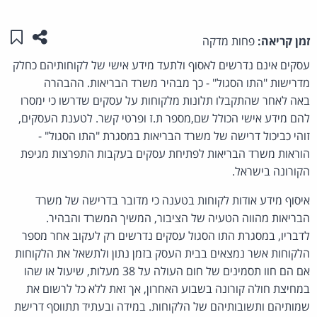
שתפו ע
שמו
זמן קריאה:
פחות מדקה
עסקים אינם נדרשים לאסוף ולתעד מידע אישי של לקוחותיהם כחלק
מדרישות "התו הסגול" - כך מבהיר משרד הבריאות. ההבהרה
באה לאחר שהתקבלו תלונות מלקוחות על עסקים שדרשו כי ימסרו
להם מידע אישי הכולל שם,מספר ת.ז ופרטי קשר. לטענת העסקים,
זוהי כביכול דרישה של משרד הבריאות במסגרת "התו הסגול" -
הוראות משרד הבריאות לפתיחת עסקים בעקבות התפרצות מגיפת
הקורונה בישראל.
איסוף מידע אודות לקוחות בטענה כי מדובר בדרישה של משרד
הבריאות מהווה הטעיה של הציבור, המשיך המשרד והבהיר.
לדבריו, במסגרת התו הסגול עסקים נדרשים רק לעקוב אחר מספר
הלקוחות אשר נמצאים בבית העסק בזמן נתון ולתשאל את הלקוחות
אם הם חוו תסמינים של חום העולה על 38 מעלות, שיעול או שהו
במחיצת חולה קורונה בשבוע האחרון, אך זאת ללא כל לרשום את
שמותיהם ותשובותיהם של הלקוחות. במידה ובעתיד תתווסף דרישת