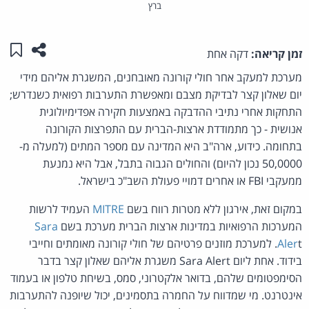
ברץ
שתפו ע
שמו
זמן קריאה:
דקה אחת
מערכת למעקב אחר חולי קורונה מאובחנים, המשגרת אליהם מידי
יום שאלון קצר לבדיקת מצבם ומאפשרת התערבות רפואית כשנדרש;
התחקות אחרי נתיבי ההדבקה באמצעות חקירה אפדימיולוגית
אנושית - כך מתמודדת ארצות-הברית עם התפרצות הקורונה
בתחומה. כידוע, ארה"ב היא המדינה עם מספר המתים (למעלה מ-
50,0000 נכון להיום) והחולים הגבוה בתבל, אבל היא נמנעת
ממעקבי FBI או אחרים דמויי פעולת השב"כ בישראל.
במקום זאת, אירגון ללא מטרות רווח בשם
MITRE
העמיד לרשות
המערכות הרפואיות במדינות ארצות הברית מערכת בשם
Sara
Aler
t. למערכת מוזנים פרטיהם של חולי קורונה מאומתים וחייבי
בידוד. אחת ליום Sara Alert משגרת אליהם שאלון קצר בדבר
הסימפטומים שלהם, בדואר אלקטרוני, סמס, בשיחת טלפון או בעמוד
אינטרנט. מי שמדווח על החמרה בתסמינים, יכול שיופנה להתערבות