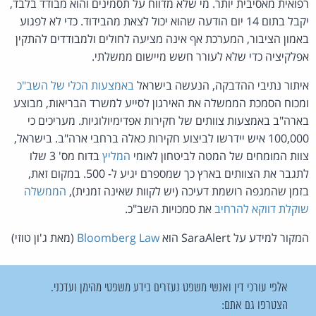
רפואית מאסיבית יותר. מי שלא מדווח על תסמינים והוא מבודד בלבד,
יקבל בתום 14 יום הודעה שהוא יכול לצאת מהבידוד. כדי לא לפגוע
באמון הציבור, המערכת אף אינה מציעה לחולים ולמבודדים להתקין
אפלקיציה כדי שלא לעורר חשש מיישום ממשלתי.
איתור נתיבי ההדבקה, הנעשה בישראל
באמצעות הכלי של השב"כ
ומכוח הסמכת הממשלה את האירגון לסייע למשרד הבריאות, מבוצע
בארה"ב באמצעות צוותים של חקירות אפדימיולוגיות. מעריכים כי
100,000 איש יידרשו לביצוע חקירות כאלה ברחבי ארה"ב. בישראל,
צוות המומחים של המטה לביטחון לאומי
המליץ
בדוח מס' 3 שלו
לתגבר את הצוותים בארץ כך שמספרם יגיע ל- 500. במקום זאת,
בזמן שהמגפה רושמת דעיכה (יש לקוות שאינה זמנית),
הממשלה
שוקלת דווקא להרחיב
את סמכויות השב"כ.
המקור למידע על SaraAlert הוא
Bloomberg Law
(מאת ג'ון טוזי)
אלפי עורכי דין ואנשי משפט נעזרים בידע משפטי מהימן ועדכני.
הצטרפו גם אתם: