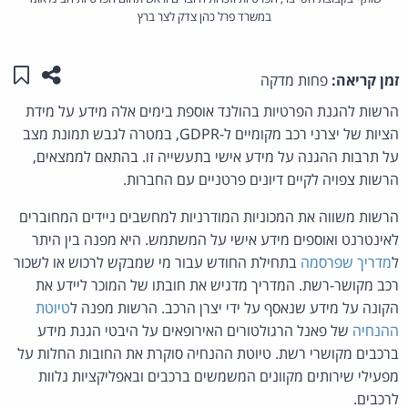
במשרד פרל כהן צדק לצר ברץ
שתפו ע
שמו
זמן קריאה:
פחות מדקה
הרשות להגנת הפרטיות בהולנד אוספת בימים אלה מידע על מידת
הציות של יצרני רכב מקומיים ל-GDPR, במטרה לגבש תמונת מצב
על תרבות ההגנה על מידע אישי בתעשייה זו. בהתאם לממצאים,
הרשות צפויה לקיים דיונים פרטניים עם החברות.
הרשות משווה את המכוניות המודרניות למחשבים ניידים המחוברים
לאינטרנט ואוספים מידע אישי על המשתמש. היא מפנה בין היתר
ל
מדריך שפרסמה
בתחילת החודש עבור מי שמבקש לרכוש או לשכור
רכב מקושר-רשת. המדריך מדגיש את חובתו של המוכר ליידע את
הקונה על מידע שנאסף על ידי יצרן הרכב. הרשות מפנה ל
טיוטת
ההנחיה
של פאנל הרגולטורים האירופאים על היבטי הגנת מידע
ברכבים מקושרי רשת. טיוטת ההנחיה סוקרת את החובות החלות על
מפעילי שירותים מקוונים המשמשים ברכבים ובאפליקציות נלוות
לרכבים.