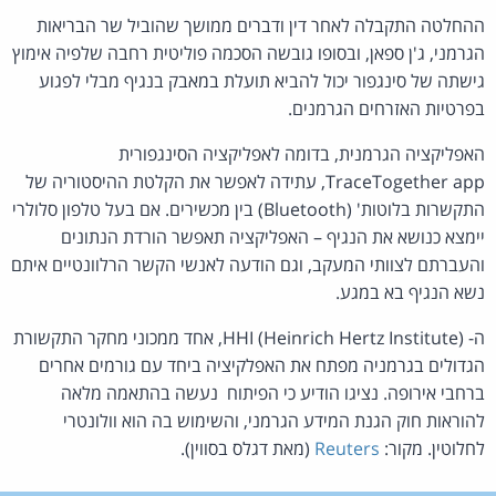
ההחלטה התקבלה לאחר דין ודברים ממושך שהוביל שר הבריאות
הגרמני, ג'ן ספאן, ובסופו גובשה הסכמה פוליטית רחבה שלפיה אימוץ
גישתה של סינגפור יכול להביא תועלת במאבק בנגיף מבלי לפגוע
בפרטיות האזרחים הגרמנים.
האפליקציה הגרמנית, בדומה לאפליקציה הסינגפורית
TraceTogether app, עתידה לאפשר את הקלטת ההיסטוריה של
התקשרות בלוטות' (Bluetooth) בין מכשירים. אם בעל טלפון סלולרי
יימצא כנושא את הנגיף – האפליקציה תאפשר הורדת הנתונים
והעברתם לצוותי המעקב, וגם הודעה לאנשי הקשר הרלוונטיים איתם
נשא הנגיף בא במגע.
ה- HHI (Heinrich Hertz Institute), אחד ממכוני מחקר התקשורת
הגדולים בגרמניה מפתח את האפלקיציה ביחד עם גורמים אחרים
ברחבי אירופה. נציגו הודיע כי הפיתוח נעשה בהתאמה מלאה
להוראות חוק הגנת המידע הגרמני, והשימוש בה הוא וולונטרי
לחלוטין. מקור:
Reuters
(מאת דגלס בסווין).