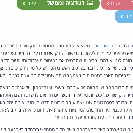
ר
רגולציה וממשל
עקבו
עקבו
קבו
 הלבן
מסמך מדיניות
א טראמפ על מנת לעמוד בדרישות החוק שנחתם על ידו ימים ספורים קו
 מורה לנשיא להכין מדיניות שתבטיח את בטיחות מערכות ותשתיות הדור
 בתוך 180 יום. בכיר בממשל ציין כי מדובר בפרסום ראשוני הנדרש על פי החוק וכי
ין כי פיתוח האסטרטגיה היה מאמץ משותף שהובילה המועצה לבטחון לאו
רה וקישור של עשרות מיליארדי מכשירים חדשים לרשת, ותשנה את הדרך
, מדובר בטכנולוגיה שנושאת עימה סיכונים חדשים. הנשיא מתייחס באו
 את הטכנולוגיה החדשה. המדיניות מתארת את חזונו כי ארה"ב תוביל את 
יה של ארה"ב באשר לאבטחת רשת הדור החמישי תתמקד בארבעה קוי פ