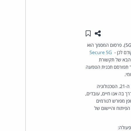
העומד
בראש
שתפו עמוד זה
שמור ב"תכנים שלי"
קבוצת
בנושא אבטחת הדור החמישי בתקשורת סלולרית (5G). פרסום המסמך הוא
דם לכן -
Secure 5G
האינטרנט,
 הבא של תקשורת
הסייבר
 בהמשך תפורסם תכנית הטמעה
מי.
וזכויות
בדברי ההקדמה נכתב כי רשת הדור החמישי תהווה מנוע מרכזי בשגשוג ובבטחון של ארה"ב במאה ה-21. הטכנולוגיה
היוצרים
 בה אנו חיים, עובדים,
פן מפורש לגורמים
של
הפיתוח והיישום של
פרל
עולה: