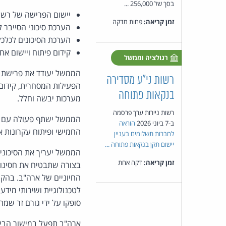
בסך של 256,000 ...
יישום הפרישה של רשת
זמן קריאה:
פחות מדקה
הערכת סיכוני הסייבר 
הערכת הסיכונים לכלכל
קידום פיתוח ויישום א
רגולציה וממשל
הממשל יעודד את פרישת ר
רשות ני"ע מסדירה
הפעילות המסחרית, קידום 
בנקאות פתוחה
מערכות יבשה וחלל.
רשות ניירות ערך פרסמה
הממשל ישתף פעולה עם סוכ
ב-7 ביוני 2026
הוראה
החמישי ופיתוח עקרונות 
לחברות תשלומים בעניין
יישום תקן בנקאות פתוחה ...
הממשל יעריך את הסיכונים
זמן קריאה:
דקה אחת
בצורה שתבטיח את חסינותן
החיוניים של ארה"ב. בהק
לטכנולוגיית ושירותי מיד
סופקו על ידי גורם זר שמהו
ארה"ב תפעל במישור הבינל