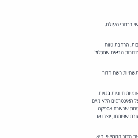
כהן
צדק
י ברחבי העולם.
לצר
ות, הרחבת טווח
ברץ.
הדורות הבאים שתכלול
פועל
תשתיות רשת הדור
מ־1996
יות חיוניות בנויות
ל האינטרסים הלאומיים
 2019 - "אבטחת שרשרת אספקה
ת שפותחו, יוצרו או
ת הדור החמישי, היא