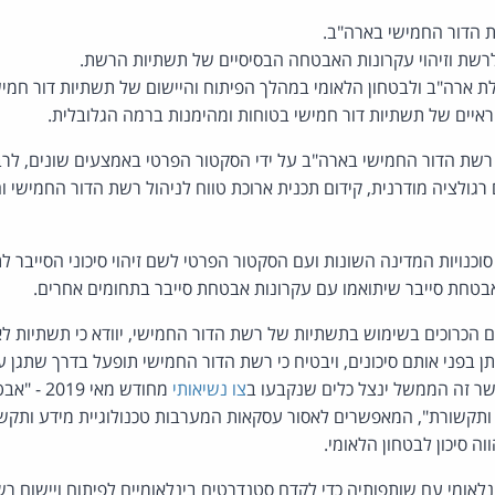
 הדור החמישי בארה"ב.
לרשת וזיהוי עקרונות האבטחה הבסיסיים של תשתיות הרשת.
ת ארה"ב ולבטחון הלאומי במהלך הפיתוח והיישום של תשתיות דור חמיש
חראיים של תשתיות דור חמישי בטוחות ומהימנות ברמה הגלובלית.
שת הדור החמישי בארה"ב על ידי הסקטור הפרטי באמצעים שונים, לרב
רגולציה מודרנית, קידום תכנית ארוכת טווח לניהול רשת הדור החמישי ו
נויות המדינה השונות ועם הסקטור הפרטי לשם זיהוי סיכוני הסייבר ל
אבטחת סייבר שיתואמו עם עקרונות אבטחת סייבר בתחומים אחרים.
 הכרוכים בשימוש בתשתיות של רשת הדור החמישי, יוודא כי תשתיות לאומ
 בפני אותם סיכונים, ויבטיח כי רשת הדור החמישי תופעל בדרך שתגן ע
שר זה הממשל ינצל כלים שנקבעו ב
צו נשיאותי
מחודש מאי
ע ותקשורת", המאפשרים לאסור עסקאות המערבות טכנולוגיית מידע ותקשור
וה סיכון לבטחון הלאומי.
אומי עם שותפותיה כדי לקדם סטנדרטים בינלאומיים לפיתוח ויישום רש