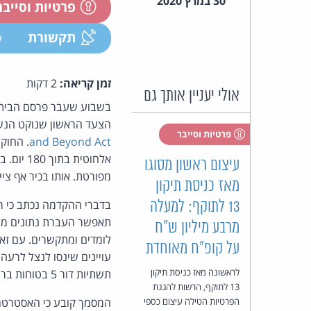
30 במרץ 2020
פרטיות וסייב
תקשורת
ע
זמן קריאה:
2 דקות
אולי יעניין אותך גם
בשבוע שעבר פרסם הבית
הצעד הראשון שנוקט הנשי
פרטיות וסייבר
and Beyond Act
. החוק
אלחוטית
עיצום ראשון מסוגו
מפורטת. אותו בכיר אף צי
מאז כניסת תיקון
13 לתוקף: למעלה
תאפשר העברת נתונים מהי
מרבע מיליון ש"ח
לומדים ומתקשרים. עם זאת
על קופ"ח מאוחדת
עויינים שינסו לנצל לרעה
לראשונה מאז כניסת תיקון
תשתיות דור 5 בטוחות ברחבי העולם יחד עם שותפותיה ובנות בריתה.
13 לתוקף, הרשות להגנת
הפרטיות הטילה עיצום כספי
המסמך קובע כי האסטרטג