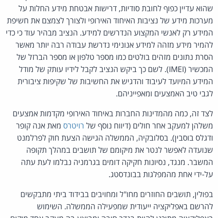
שהוא עדיין כפוף לחובת סודיות, דרישות אבטחת מידע החלות על
מערכות מידע של נציבות האיחוד האירופי ולצורך לצמצם את חשיפת
המידע רק לאנשי המקצוע הנדרשים למידע. הנציב מבהיר עוד כי כדי
להמיר מידע מזהה למידע אנונימי נדרשת עבודה רבה יותר מאשר
הסרת נתונים מזהים בולטים כמו מספר טלפון או מספר הברזל של
המכשיר (IMEI). לשם כך ביקש הנציב לקבל לידיו עותק של מודל
המידע המיועד לעיבוד והדגיש את החשיבות של שקיפות ציבורית
לגבי טיב האמצעים ומאפייניהם.
לצד זה, כמה מהמדינות החברות באיחוד האירופי מקדמות אמצעים
משלהן למעקב אחר חולים (דיווח נוסף של
רויטרס
מאת אנה קופר
ודגלס בוסבין). בסלובקיה, הממשלה הגישה הצעת חוק לפרלמנט
שנועדה לאפשר לנטר את מיקומם של תושבים במהלך תקופה
המשבר. מנגד, נסיונות חקיקה דומים בגרמניה נבלמו לעת עתה
על-ידי אחת מהמפלגות בבונדסטג.
בפולין, תושבים החוזרים מחו"ל ומחויבים בבידוד ביתי מתבקשים
להרשם באפליקציה ייעודית שמפעילה הממשלה. השימוש