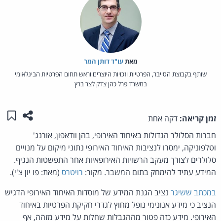
מאת‏
עו"ד דותן המר
שותף בקבוצת הסייבר, הפרטיות וזכויות היוצרים וראש תחום הפרטיות הבינלאומי
במשרד פרל כהן צדק לצר ברץ
שתפו ע
שמו
זמן קריאה:
דקה אחת
חברות הסלולר הגדולות באיחוד האירופי, בהן וודאפון, אורנג'
וטלפוניקה, ימסרו לנציבות האיחוד האירופי נתוני מיקום על מנויים
סלולרים לצורך מעקב הרשויות האירופאיות אחר התפשטות הנגיף.
המידע עתיד להימחק בתום המשבר. מקור:
רויטרס
(מאת: פו יון צ'י).
במכתב ששיגר
נציב הגנת המידע של מוסדות האיחוד האירופי הדגיש
הנציב כי מידע אנונימי נופל מחוץ לגדרי חקיקת הפרטיות באיחוד
האירופי. מידע כזה פטור מההגבלות שחלות על מידע מזהה, אף