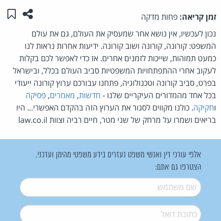
שתפו ע
שמו
זמן קריאה:
פחות מדקה
נכון לעכשיו, אין נושא אחר שמעסיק את העולם, גם את עולם
המשפט: קורונה, קורונה ושוב קורונה. ידיעות אחרות נראות לנו
כמעט תמוהות, שייכות לזמנים אחרים. אז כדי לאפשר לכם בקלות
לעקוב אחרי ההתפתחויות המשפטיות סביב העולם בכלל, ובישראל
בפרט, סביב קורונה וטכנולוגיה, פתחנו עבורכם ערוץ קורונה ייעודי
בכל אחד מהמדורים העיקריים שלנו -
חדשות
,
מאמרים
,
פסיקה
ו
חקיקה
. כולנו מקווים לסגור את הערוץ הזה בהקדם האפשרי... היו
בריאים ושמרו על מרחק של שני מטר, חיים רביה וצוות law.co.il
אלפי עורכי דין ואנשי משפט נעזרים בידע משפטי מהימן ועדכני.
הצטרפו גם אתם:
שם משתמש
*
דואל
*