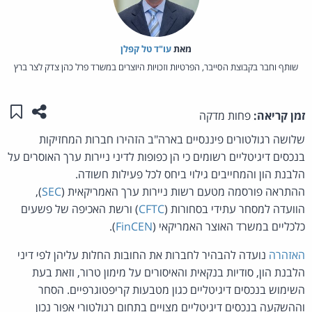
מאת‏
עו"ד טל קפלן
שותף וחבר בקבוצת הסייבר, הפרטיות וזכויות היוצרים במשרד פרל כהן צדק לצר ברץ
שתפו ע
שמו
זמן קריאה:
פחות מדקה
שלושה רגולטורים פיננסיים בארה"ב הזהירו חברות המחזיקות
בנכסים דיגיטליים רשומים כי הן כפופות לדיני ניירות ערך האוסרים על
הלבנת הון והמחייבים גילוי ביחס לכל פעילות חשודה.
ההתראה פורסמה מטעם רשות ניירות ערך האמריקאית (
SEC
),
הוועדה למסחר עתידי בסחורות (
CFTC
) ורשת האכיפה של פשעים
כלכליים במשרד האוצר האמריקאי (
FinCEN
).
האזהרה
נועדה להבהיר לחברות את החובות החלות עליהן לפי דיני
הלבנת הון, סודיות בנקאית והאיסורים על מימון טרור, וזאת בעת
השימוש בנכסים דיגיטליים כגון מטבעות קריפטוגרפיים. הסחר
וההשקעה בנכסים דיגיטליים מצויים בתחום רגולטורי אפור נכון