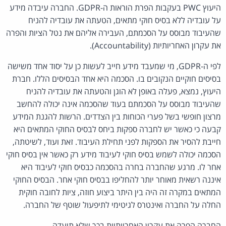
היעוץ PWC בעקבות הפרת הוראות ה-GDPR. החברה עיבדה מידע
על עובדיה ללא בסיס חוקי מתאים, הטעתה את עובדיה להניח
שהעיבוד מבוסס על הסכמתם, העבירה אליהם את נטל הציות והפרה
את עקרון האחריותיות (Accountability).
לפי ה-GDPR, מי שמעבד מידע חייב לעשות כן על יסוד אחד משישה
בסיסים חוקיים הנקובים בו. הסכמה היא אחד הבסיסים הללו. חברת
היעוץ, נמצא, פעלה באופן לא הוגן והטעתה את עובדיה להניח
שהעיבוד מבוסס על הסכמתם בעוד שהסכמה אינה יכולה להחשב
מרצון חופשי בשל פערי הכוחות בין הצדדים. הרשות להגנת המידע
קבעה כי כאשר יש לחברה ספקות ביחס לבסיס החוקי המתאים היא
חייבת להסיר את הספקות לפני תחילת העיבוד. זאת ועוד, לשיטתה,
הסכמה יכולה לשמש בסיס חוקי לעיבוד מידע רק כאשר אין בסיס חוקי
אחר לו. מרגע שהחברה בחרה בהסכמה כבסיס חוקי לעיבוד היא
איננה רשאית מאוחר יותר להחליפו בבסיס חוקי אחר. הבסיס החוקי
המתאים במקרה זה היה בין היתר ביצוע חוזה, ציות לחובה חוקית
החלה על החברה ואינטרס לגיטימי לתיפעול שוטף של החברה.
החברה הפרה את עקרון האחריותיות בכך שלא תיעדה