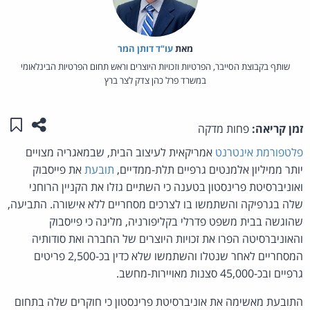
מאת‏
עו"ד דותן המר
שותף בקבוצת הסייבר, הפרטיות וזכויות היוצרים וראש תחום הפרטיות הבינלאומי
במשרד פרל כהן צדק לצר ברץ
שתפו ע
שמו
זמן קריאה:
פחות מדקה
פלטפורמת אינטרנט
אמריקאית לעיצוב הבית, שבמאגריה מצויים
יותר ממיליון אלמנטים גרפיים תלת-ממדיים,
תובעת
את פייסבוק
ואוניברסיטת פרינסטון בטענה כי השתיים גזלו את הקניין הרוחני
שלה בגרפיקה והשתמשו בו לצרכים מסחריים ללא אישורה. התביעה,
שהוגשה בבית משפט פדרלי בקליפורניה, מלינה כי פייסבוק
והאוניברסיטה הפרו את זכויות היוצרים של החברה ואת סודותיה
המסחריים לאחר שנטלו והשתמשו שלא כדין בכ-2,500 פריטים
גרפיים ובכ-45,000 סצנות מאויירות-מחשב.
התובעת מאשימה את אוניברסיטת פרינסטון כי חוקרים שלה בתחום