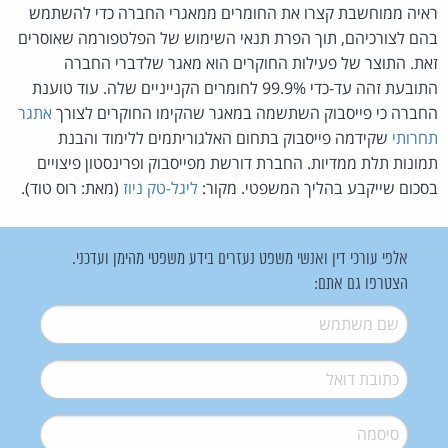
ראיה ממוחשבת קצרו את החומרים ממאגרי החברה כדי להשתמש
בהם לצורכיהם, תוך הפרת תנאי השימוש של הפלטפורמה שאוסרים
זאת. התוצר של פעילות החוקרים הוא מאגר שלדברי החברה
התובעת זהה עד-כדי 99.9% לחומרים הקנייניים שלה. עוד טוענת
החברה כי פייסבוק השתשמה במאגר שהקימו החוקרים לצורך
אתגר
תחרותי
שקידמה פייסבוק בתחום האלגוריתמים ללימוד והבנת
תמונות תלת ממדיות. החברת דורשת מפייסבוק ופרינסטון פיצויים
בסכום שייקבע בהליך המשפטי. מקור:
ליגל-טק ניוז
(מאת: רוס טוד).
אלפי עורכי דין ואנשי משפט נעזרים בידע משפטי מהימן ועדכני.
הצטרפו גם אתם:
שם משתמש
*
דואל
*
סיסמה
*