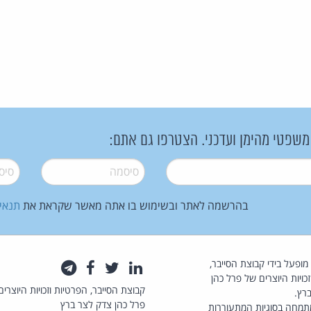
 משפטי מהימן ועדכני. הצטרפו גם אתם:
סיסמה
*
סיסמה
בהרשמה לאתר ובשימוש בו אתה מאשר שקראת את
תנאי
law.co.il מופעל בידי קבוצת הסייבר,
לינקדאין
טוויטר
פייסבוק
טלגרם
כויות היוצרים של פרל כהן
קבוצת הסייבר, הפרטיות וזכויות היוצרים
רץ.
פרל כהן צדק לצר ברץ
תמחה בסוגיות המתעוררות