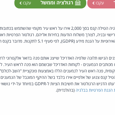
ר
רגולציה וממשל
עקבו
עקבו
רשות הגנת הפרטיות בבלגיה הטילה קנס בסך 2,000 אירו על ראש עיר מקומי שה
רישוי ובניה, לצורך משלוח הודעות בחירות אליהם. רגולטור הפרטיות רא
צמידות המטרה בתקנות האירופיות על הגנת מידע (GDPR), לפ
 הגישו תלונה שלפיה האדריכל שייצג אותם פנה בדואר אלקטרוני לראש
ו מכותבים הנמענים - לקוחות האדריכל שבשמם הוא פנה לראש העיר. לאח
ומית, פנה ראש העיר לנמענים הללו באמצעות פונקציית "השב-לכולם",
הטיל קנס צנוע של אלפיים אירו בלבד בשל ההיקף המוגבל של הנמעני
את חשיבות הציות ל-GDPR במיוחד על-ידי נושאי תפקידים ציבוריים. מקור:
 הגנת הפרטיות בבלגיה
(בהולנדית).