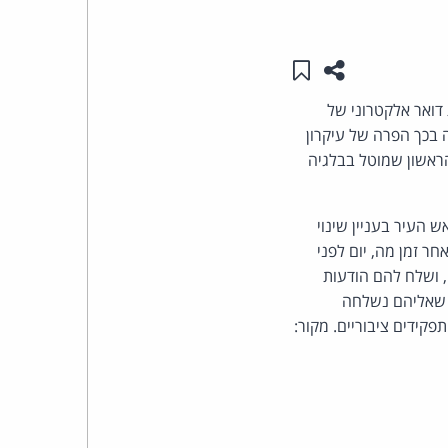
העומד
שתפו עמוד זה
שמור ב"תכנים שלי"
בראש
שתמש בכתובות דואר אלקטרוני של
קבוצת
ה בכך הפרה של עיקרון
י סעיף 5.1 לתקנות. מדובר בקנס הראשון שמוטל בבלגיה
האינטרנט,
 העיר בעניין שינוי
הסייבר
ר זמן מה, יום לפני
וזכויות
 ושלח להם הודעות
ם שאליהם נשלחה
היוצרים
של
פרל