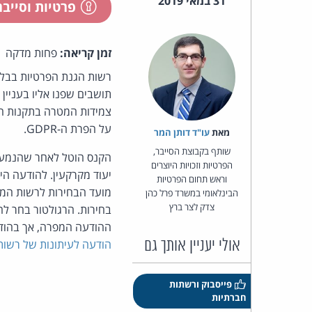
31 במאי 2019
פרטיות וסייב
זמן קריאה:
פחות מדקה
תושבים שפנו אליו בעניין 
על הפרת ה-GDPR.
מאת‏
עו"ד דותן המר
שותף בקבוצת הסייבר,
הקנס הוטל לאחר שהנמענים
הפרטיות וזכויות היוצרים
יעוד מקרקעין. להודעה הי
וראש תחום הפרטיות
מועד הבחירות לרשות המק
הבינלאומי במשרד פרל כהן
צדק לצר ברץ
בחירות. הרגולטור בחר ל
ההודעה המפרה, אך בהודעתו הדגיש הרגולטור 
אולי יעניין אותך גם
הודעה לעיתונות של רשות
פייסבוק ורשתות
חברתיות