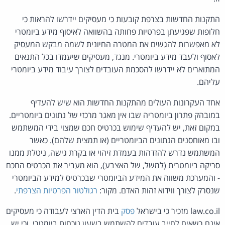
התקנות החדשות בצרפת קובעות כי מעסיקים יידרשו להראות כי
חלופות שפגיעתן בפרטיות פחותה בהשוואה לאיסוף מידע ביומטרי
לא מאפשרות להגשים את המטרה החיונית לשמה מבקש המעסיק
לאסוף ולעבד מידע ביומטרי. מנגד, מעסיקים שיעמדו בכל התנאים
המתוארים לא יידרשו להסכמת העובדים לצורך עיבוד מידע ביומטרי
עליהם.
אחד העקרונות העולים מהתקנות החדשות הוא שיש להעדיף
במובהק פתרון ביומטריה שבו אין מאגר מרכזי של נתונים ביומטריים.
במקום זאת, יש להעדיף שימוש בכרטיס חכם שמצוי בידי המשתמש
ובו מאוחסנים הנתונים הביומטריים (או תמצית שלהם). כאשר
המשתמש נדרש להזדהות בעמדת זיהוי או בקרת גישה, ניטלת ממנו
סריקה ביומטרית (למשל, של האצבע), הוא מעביר את הכרטיס החכם
- והמערכת משווה את המידע הביומטרי שבכרטיס למידע הביומטרי
שנסרק לצורך ווידוא זהות האדם. מקור:
רגולטור הפרטיות הצרפתי
.
law.co.il מזכיר כי בישראל
פסק
בית הדין הארצי לעבודה כי מעסיקים
אינם רשאים לחייב עובדים להשתמש בשעון נוכחות ביומטרי, וכי יש