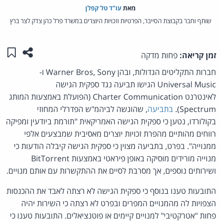
מאת‏
עו"ד טל קפלן
שותף וחבר בקבוצת הסייבר, הפרטיות וזכויות היוצרים במשרד פרל כהן צדק לצר ברץ
שתפו ע
שמו
זמן קריאה:
פחות מדקה
חברות התקליטים הגדולות, ובהן Warner Bros, Sony ו-
Universal Music הגישו תביעה נגד ספקית הגישה
לאינטרנט Charter Communication (הפועלת באמצעות המותג
Spectrum).
בתביעה
, שהוגשה לביהמ"ש הפדרלי המחוזי
בקולורדו, נטען כי ספקית הגישה האמריקאית "תורמת ביודעין ומפיקה
רווחים מהותיים מהפרת זכויות יוצרים מאסיבית שמבצעים אלפי
ממנוייה". בפרט, בתביעה מצוין כי ספקית הגישה קיבלה הודעות כי
מנוייה מורידים מוסיקה באופן פיראטי באמצעות BitTorrent
ושירותים נוספים, אך מסרבת לסיים את ההתקשרות עם אותם מנויים.
התובעות טענו בנוסף כי ספקית הגישה לא רצתה לאבד את ההכנסות
הצפויות לה מהמנויים המפרים ובפרט לא רצתה כי השירות יהיה
פחות "אטרקטיבי" למנויים קיימים או פוטנציאלים. התובעות טענו כי