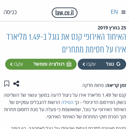
EN
כניסה
25 במרץ 2019
האיחוד האירופי קנס את גוגל ב-1.49 מליארד
אירו על חסימת מתחרים
גוגל
עקבו
רגולציה וממשל
עקבו
שתפו ע
שמו
זמן קריאה:
פחות מדקה
קנס של 1.49 מליארד אירו על ניצול לרעה במשך עשור של השליטה
בשוק הפירסום הדיגיטלי - כך
הטילה
הרשות להגבלים עסקיים של
האיחוד האירופי על גוגל, שמואשמת כי פעלה על מנת לחסום תחרות
תוך הפרת חוקי התחרות של האיחוד האירופי.
הקנס מצטרף לסדרת קנסות שהוטלו על גוגל לאחרונה, בין היתר,