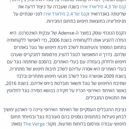
קנס של 4.3 מיליארד אירו
בשנה שעברה על ניצול לרעה את
שליטתה באנדרואיד ו
קנס של 2.4 מילארד אירו
לפני שנתיים על
מניפוליציה בתוצאות חיפוש בתחום המכירות.
הקנס הנוכחי עוסק במוצר ה-Adense של ענקית האינטרנט. היא
החלה להציע אותו ללקוחותיה בשנת 2006, כדי לאפשר ללקוחותיה
בתחום המסחר והעיתונות לשלב תיבת חיפוש של גוגל באתרים
שלהם. בדרך זו התאפשר לגוגל להציג פרסומות למבקרים שערכו
חיפוש ולחלוק בעמלה עם בעלי האתרים. בהסכם שחתמה גוגל עם
בעלי האתרים היא אסרה עליהם לשלב תיבות חיפוש של מתחריה.
בשנת 2009 אפשרה גוגל לשלב מנועי חיפוש מתחרים ובלבד
שתיבת החיפוש של גוגל תשאר מובלטת ביחס אליהם. בשנת 2016,
כאשר האיחוד האירופי הכריז על חקירה בנושא הסירה גוגל לחלוטין
את התנאים המגבילים.
נציבת ההגבלים העסקיים של האיחוד האירופי ציינה כי הארגון ימשיך
לבחון פעילות בתחומים נוספים בהם מעורבת גוגל ובמיוחד תחום
חיפושי עבודה ופרסום בלוחות מודעות. מקור:
The Verge
(מאת: