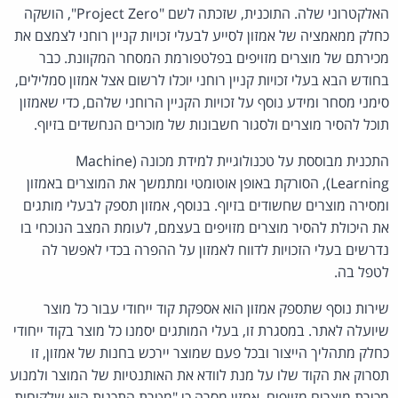
האלקטרוני שלה. התוכנית, שזכתה לשם "Project Zero", הושקה
כחלק ממאמציה של אמזון לסייע לבעלי זכויות קניין רוחני לצמצם את
מכירתם של מוצרים מזויפים בפלטפורמת המסחר המקוונת. כבר
בחודש הבא בעלי זכויות קניין רוחני יוכלו לרשום אצל אמזון סמלילים,
סימני מסחר ומידע נוסף על זכויות הקניין הרוחני שלהם, כדי שאמזון
תוכל להסיר מוצרים ולסגור חשבונות של מוכרים הנחשדים בזיוף.
התכנית מבוססת על טכנולוגיית למידת מכונה (Machine
Learning), הסורקת באופן אוטומטי ומתמשך את המוצרים באמזון
ומסירה מוצרים שחשודים בזיוף. בנוסף, אמזון תספק לבעלי מותגים
את היכולת להסיר מוצרים מזויפים בעצמם, לעומת המצב הנוכחי בו
נדרשים בעלי הזכויות לדווח לאמזון על ההפרה בכדי לאפשר לה
לטפל בה.
שירות נוסף שתספק אמזון הוא אספקת קוד ייחודי עבור כל מוצר
שיועלה לאתר. במסגרת זו, בעלי המותגים יסמנו כל מוצר בקוד ייחודי
כחלק מתהליך הייצור ובכל פעם שמוצר יירכש בחנות של אמזון, זו
תסרוק את הקוד שלו על מנת לוודא את האותנטיות של המוצר ולמנוע
מכירת מוצרים מזויפים. אמזון מסרה כי "מטרת התכנית היא שלקוחות