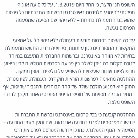
השופט חנן מלצר, כי החל מיום 1.3.2019, על כל סיעה או גוף
מפלגתי להימנע מלפרסם באינטרנט וברשתות החברתיות כל פרסום
שהוא בגדר תעמולת בחירות – ללא זיהוי שם הסיעה שמטעמה
הפרסום נעשה.
עד כה האיסור בפרסום מודעות תעמולה ללא זיהוי חל על אמצעי
התקשורת המסורתיים כגון עיתונות, טלוויזיה ורדיו. החשש מתעמולת
בחירות לא מזוהה באינטרנט וברשתות החברתיות מתעצם במיוחד
לנוכח הקלות בה ניתן לשלב בין פגיעה בפרטיות הגולשים לבין ביצוע
מניפולציות שונות שעשויות להשפיע על גולשים באופן ממוקד.
ההחלטה מתאימה לפרשנות הוראות חוק דרכי תעמולה, לפיו מטרת
החוק היא למנוע הולכת שולל של קהל הבוחרים ולהגביר שקיפות, אף
במחיר הגבלה מסוימת של חופש הביטוי הפוליטי האנונימי, כך לדברי
השופט מלצר.
ההחלטה קובעת כי בכל פרסום באינטרנט וברשתות החברתיות
ידרשו המפרסמים לפרט במודעה את זהות, שם ומען מזמין המודעה –
הסיעה או הגוף המפלגתי. כמו כן יידרש המפרסם לפרט את דרכי
ההתקשרות עמו. ההחלטה חלה על המפרסמים ולא על פלטפורמות