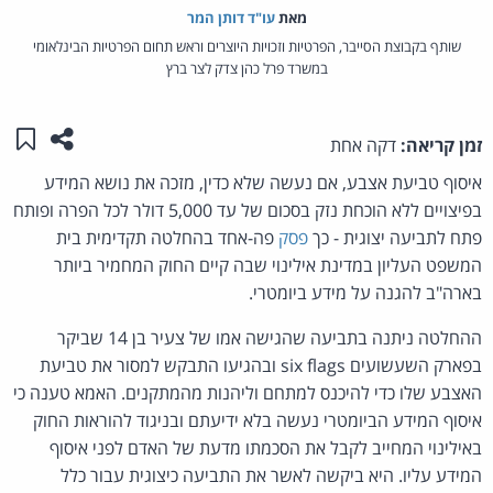
מאת‏
עו"ד דותן המר
שותף בקבוצת הסייבר, הפרטיות וזכויות היוצרים וראש תחום הפרטיות הבינלאומי
במשרד פרל כהן צדק לצר ברץ
שתפו ע
שמו
זמן קריאה:
דקה אחת
איסוף טביעת אצבע, אם נעשה שלא כדין, מזכה את נושא המידע
בפיצויים ללא הוכחת נזק בסכום של עד 5,000 דולר לכל הפרה ופותח
פתח לתביעה יצוגית - כך
פסק
פה-אחד בהחלטה תקדימית בית
המשפט העליון במדינת אילינוי שבה קיים החוק המחמיר ביותר
בארה"ב להגנה על מידע ביומטרי.
ההחלטה ניתנה בתביעה שהגישה אמו של צעיר בן 14 שביקר
בפארק השעשועים six flags ובהגיעו התבקש למסור את טביעת
האצבע שלו כדי להיכנס למתחם וליהנות מהמתקנים. האמא טענה כי
איסוף המידע הביומטרי נעשה בלא ידיעתם ובניגוד להוראות החוק
באילינוי המחייב לקבל את הסכמתו מדעת של האדם לפני איסוף
המידע עליו. היא ביקשה לאשר את התביעה כיצוגית עבור כלל