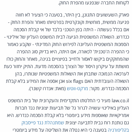
לקוחות החברה שנפגעו מהפרת החוק.
פארק השעשועים התגונן, בין היתר, בטענה כי הצעיר לא חווה
פגיעה ממשית, מוחשית וקונקרטית בפרטיותו מאחר והפרת החוק -
אם בכלל נעשתה - היתה בפן הטכני בלבד של אי קבלת הסכמה
כנדרש. השאלה המשפטית הגיעה לבית המשפט העליון של אילינוי -
הסמכות המשפטית העליונה לפירוש החוק המדינתי - שקבע כאמור
כי ההפרה ה'טכנית' לכאורה, אם היתה, היא בדיוק סוג ההפרה
שהמחוקקים ביקשו לאסור ולחייב בפיצויים בגינה, מאחר והחוק כולו
מושתת על עיקרון היסוד של הצורך בהסכמה מדעת. התיק יחזור כעת
לערכאה הנמוכה שתבחן את השאלות המשפטיות שנותרו, בהן
השאלה העובדתית האם six flags אכן אספה את המידע בלא קבלת
הסכמה כנדרש. מקור:
מרקט-ווטש
(מאת: אנדרו קשנר).
law.co.il מעיר כי החלטתו התקדימית והעקרונית של בית המשפט
העליון באילינוי עשויה לגרור גל של תביעות יצוגיות נגד חברות
אמריקאיות שאוספות מידע ביומטרי בלא קבלת הסכמה כנדרש. היא
גם נותנת רוח גבית לתביעה יצוגית
שמתנהלת נגד פייסבוק
בקליפורניה
בטענה כי היא נטלה את השליטה על מידע ביומטרי