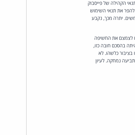
כהן
תנאי הקהילה של פייסבוק
להפר את תנאי השימוש
צדק
שים. יתרה מכך, נקבע
לצר
או לצמצם את החשיפה
ברץ.
יתה בהסכם חובה כזו,
 בציבור כלשהו. לא
פועל
תביעה נמחקה. לעיון
מ־1996