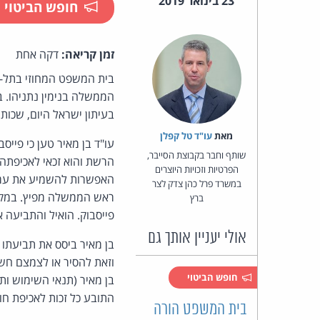
23 בינואר 2019
חופש הביטוי
זמן קריאה:
דקה אחת
בית המשפט המחוזי בתל-
בעיתון ישראל היום, שכות
מאת‏
עו"ד טל קפלן
עו"ד בן מאיר טען כי פיי
שותף וחבר בקבוצת הסייבר,
הרשת והוא זכאי לאכיפתה. 
הפרטיות וזכויות היוצרים
האפשרות להשמיע את עמדת
במשרד פרל כהן צדק לצר
ראש הממשלה מפיץ. במקרה
ברץ
פייסבוק. הואיל והתביעה א
אולי יעניין אותך גם
בן מאיר ביסס את תביעתו 
וזאת להסיר או לצמצם חשי
חופש הביטוי
בן מאיר (תנאי השימוש ות
התובע כל זכות לאכיפת חו
בית המשפט הורה