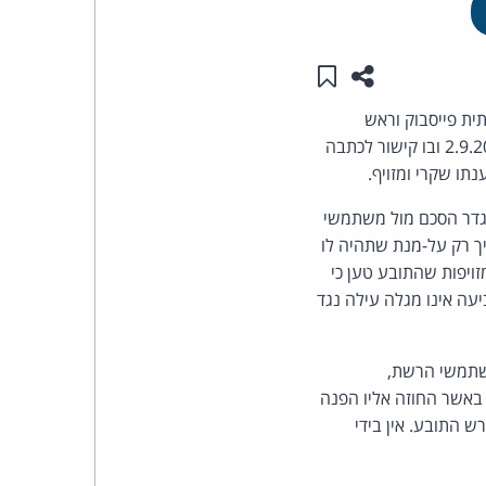
העומד
שתפו עמוד זה
שמור ב"תכנים שלי"
בראש
ת פייסבוק וראש
קבוצת
הממשלה בנימין נתניהו. בתביעה נטען כי רוה"מ העלה לחשבון ה-Facebook שלו פוסט מיום 2.9.2018 ובו קישור לכתבה
תו שקרי ומזויף.
האינטרנט,
 בגדר הסכם מול משתמשי
יך רק על-מנת שתהיה לו
הסייבר
יפות שהתובע טען כי
וזכויות
ה אינו מגלה עילה נגד
היוצרים
משתמשי הרשת,
של
 באשר החוזה אליו הפנה
ש התובע. אין בידי
פרל