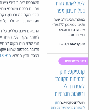
השופטת לימור ביבי ציינה
ל-X לאמת זהות
מהווים הסכם משפטי מחי
בעל חשבון מפר
וכללי הקהילה ובנוסף נקב
במסגרת תביעה לצו עשה
מפורשות כי לא חלה על פ
ולפיצוי כספי בסך 277 אלף
שח, הורה בית משפט
התנאים אינם כוללים כל 
השלום בתל ...
לחומר שקרי. לכל היותר י
הרי שלא היה מקום להחיל 
זמן קריאה:
דקה אחת
מדובר בפרסום שהוא שקרי 
בפסק-הדין המלא:
ת"א 18962-09-18 בן מאיר נ' Facebook Inc ואח'
בינה מלאכותית
קונטיקט: חוק
"בטיחות מקוונת"
להסדרת AI
ורשתות חברתיות
מושל קונטיקט אישר
חוק
להסדרה מקיפה של בטיחות