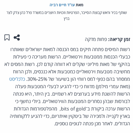
מאת‏
עו"ד חיים רביה
שותף בכיר וראש קבוצת הסייבר, הפרטיות וזכויות היוצרים במשרד פרל כהן צדק לצר
ברץ
שתפו ע
שמו
זמן קריאה:
פחות מדקה
רשות המיסים פתחה תיקים במס הכנסה למאות ישראלים שאותרו
כבעלי הכנסות ממטבעות וירטואליים. הרשות מעריכה כי פעילות
בהיקף של מאות מיליוני שקלים לא דווחה קודם לכן. רשות המסים לא
מחשיבה מטבעות וירטואליים כמטבעות אלא כנכסים, ולכן הרווח
ממסחר בהם כפוף למס רווחי הון בשיעור של 25%-30%.
כלכליסט
(מאת עמרי מילמן) מדווח כי כדי להגיע לבעלי המטבעות פעלה
הרשות להשגת מידע בערוצים לא רשמיים. בין היתר, היא פנתה
לבורסות שבהן נסחרים המטבעות הווירטואליים. ביולי נחשף כי
הרשות ערכה ביקורת ב־bits of gold, מהפלטפורמות הגדולות
בארץ לקנייה ולמכירה של ביטקוין ואיתריום, כדי להגיע ללקוחותיה
הגדולים. לאחר מכן פנתה לגופים נוספים.