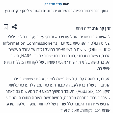
מאת‏
עו"ד טל קפלן
שותף וחבר בקבוצת הסייבר, הפרטיות וזכויות היוצרים במשרד פרל כהן צדק לצר ברץ
שתפו ע
שמו
זמן קריאה:
דקה אחת
לראשונה בבריטניה הוטל עונש מאסר בפועל בעקבות הליך פלילי
שנקט רגולטור הפרטיות במדינה (Information Commissioner's
Office - ICO). שישה חודשי מאסר בפועל נגזרו על עובד תעשיית
הרכב, כאשר מסגרת עבודתו בחברת שירותי הדרך NARS, השיג
העובד גישה בלתי מורשית לאלפי רשומות של לקוחות הכוללות מידע
אישי רב.
העובד, מוסטפה קסים, השיג גישה למידע על-ידי שימוש בפרטי
התחברות של חבריו לעבודה עבור מערכת תוכנה להערכת עלויות
תיקון רכב (Audatex). העובד המשיך לבצע את המעשים גם לאחר
שעבר לעבוד בחברה מתחרה, המשתמשת באותה התוכנה. המידע
הרגיש אליו חדר העובד כלל שמות של לקוחות, מספרי טלפון, מידע
אודות רכבי לקוחות, תאונות ועוד.