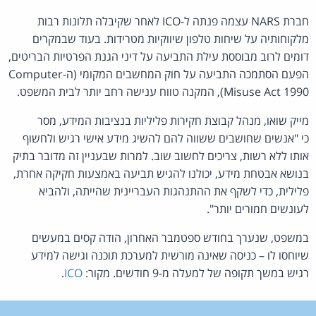
חברת NARS עצמה פנתה ל-ICO לאחר שקיבלה תלונות רבות
מלקוחותיה על שיחות טלפון שיווקיות מטרידות. בעוד שבמקרים
דומים לרוב מבוססת עילת התביעה על דיני הגנת הפרטיות הבריטים,
הפעם הסתמכה התביעה על חוק המחשבים המקומי (ה-Computer
Misuse Act 1990), המקנה טווח ענישה רחב יותר לבית המשפט.
מייק שואו, מנהל קבוצת חקירות פליליות בנציבות המידע, מסר
כי "אנשים שחושבים ששווה להם להשיג מידע אישי רגיש ולחשוף
אותו ללא רשות, צריכים לחשוב שוב. למרות שבעניין זה מדובר בתיק
בנושא אבטחת מידע, יכולנו להגיש תביעה באמצעות חקיקה אחרת,
פלילית, כדי לשקף את ההתנהגות העבריינית שהייתה, ולהביא
לעונשים חמורים יותר".
במשפט, שנערך בחודש ספטמבר האחרון, הודה קסים במעשים
שיוחסו לו – כניסה שאינה מורשית למערכת תוכנה וגישה למידע
רגיש במשך תקופה של למעלה מ-9 חודשים. מקור:
ICO
.