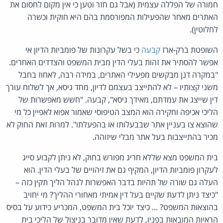
חמורה של הפללה עצמית (אבל גם חזר וטען כי אין מקום לחסום את
האתרים מאחר שהפעילות המפורסמת בהם היא חוקית וכשרה
לחלוטין).
השופטת ברק-ארז
קבעה
כי בשל עקרונות של פומביות הדיון אי
אפשר להסתיר את זהות בעלי הדין מבית המשפט והצדדים האחרים.
"במקרה דנן מבקשים מפעילי האתרים, במידה רבה, לאחוז בחבל
משני קצותיו – לא להתייצב בעצמם לדיון, מחד גיסא, אך לשלוח עורך
דין שייצג את עמדתם, מאידך גיסא", קבעה. "חשש מאפשרות של
הליכי אכיפה וחקירה הוא המצב הטיפוסי שאמור אפוא לאפיין כל מי
שהוצא צו בעניין אתר שבבעלותו או בהפעלתו". למרות זאת החוק לא
מכיר בהתייצבות בעל אתר מבלי שיזוהה.
בית המשפט מצא שללא חריג מפורש בחוק, לא ניתן לקבוע סייג
לעקרון פומביות הדיון, המקיף גם את זיהויים של בעלי הדין. הוא
העלה גם שורה של תהיות בדבר האפשרות לנהל הליך תקין כזה –
"כיצד ניתן לדעת שקיים בעל דין אמיתי מאחורי ההליך? מי יחויב
בהוצאות המשפט? ... כיצד יוכל בית המשפט, המכריע כידוע על בסיס
הראיות המובאות בפניו, לדעת שאין מדובר בניצול של הליכי בית