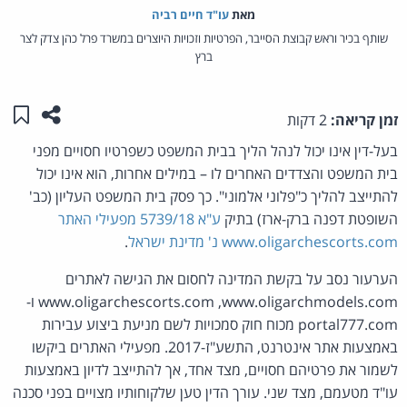
מאת‏
עו"ד חיים רביה
שותף בכיר וראש קבוצת הסייבר, הפרטיות וזכויות היוצרים במשרד פרל כהן צדק לצר
ברץ
שתפו ע
שמו
זמן קריאה:
2 דקות
בעל-דין אינו יכול לנהל הליך בבית המשפט כשפרטיו חסויים מפני
בית המשפט והצדדים האחרים לו – במילים אחרות, הוא אינו יכול
להתייצב להליך כ"פלוני אלמוני". כך פסק בית המשפט העליון (כב'
השופטת דפנה ברק-ארז) בתיק
ע"א 5739/18 מפעילי האתר
www.oligarchescorts.com נ' מדינת ישראל
.
הערעור נסב על בקשת המדינה לחסום את הגישה לאתרים
www.oligarchescorts.com ,www.oligarchmodels.com ו-
portal777.com מכוח חוק סמכויות לשם מניעת ביצוע עבירות
באמצעות אתר אינטרנט, התשע"ז-2017. מפעילי האתרים ביקשו
לשמור את פרטיהם חסויים, מצד אחד, אך להתייצב לדיון באמצעות
עו"ד מטעמם, מצד שני. עורך הדין טען שלקוחותיו מצויים בפני סכנה