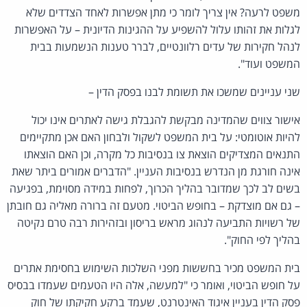
משפט לרעה? אין צריך לומר כי מתן אפשרות לאחד הצדדים שלא
לגלות את זהותו עלול להשפיע על ההגינות הדיונית – על האפשרות
לנהל חקירות של עדים רלוונטיים, לברר טענות הנשמעות בבית
המשפט ועוד".
שני עניינים שמשכו את תשומת לבנו בפסק הדין –
אישור צווים שהמדינה מבקשת להגבלת גישה לאתרים אינו יכול
להיות אוטומטי: על בית המשפט לשקול ולבחון האם אכן מתקיימים
התנאים המצדיקים הוצאת צו בנסיבות כל מקרה, וכן האם הוצאתו
אינה חורגת מן הנדרש בנסיבות העניין. "הדברים אמורים ביתר שאת
בשים לב לכך שמדובר בהליך הכרוך, לפחות במידה מסוימת, בפגיעה
– גם אם מוצדקת – בחופש הביטוי. מטעם זה ברורה מאליה גם חובתן
של רשויות התביעה לנהוג מראש בריסון ובזהירות רבה טרם נקיטה
בהליך לפי החוק".
בית המשפט מכיר בחששות מפני השלכות השימוש בחסימת אתרים
על חופש הביטוי, ואומר כי "למעשה, אלה היו הטעמים שעמדו בבסיס
פסק הדין בעניין איגוד האינטרנט, שעמד ברקע חקיקתו של חוק