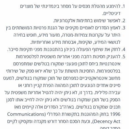
להימנע מהטלת מכסים על מסחר בינמדינתי של מוצרים
דיגיטליים.
לאפשר שימוש בחתימות אלקטרוניות.
לאמץ הסדרים לאומיים מקיפים של הגנת פרטיות המושתתים בין
היתר על עקרונות צמידות-מטרה, מזעור מידע, חופש בחירה
לנושאי המידע, שקיפות, אבטחת מידע ואחריותיות.
לחזק את שיתוף הפעולה ביניהן בהתגוננות מפני תקיפות סייבר.
להעניק חסינות רחבה מפני אחריות משפטית לפלטפורמות
אינטרנטיות ביחס לתוכן פוגעני שמקורו בגולשים שמתפרסם
בפלטפורמות. החסינות תושתת על כך שלא יראו ספק של שירותי
מחשב אינטראקטיביים כמפרסם של תוכן שמקורו בגולשים, למעט
סייגים אחדים הנוגעים לתוכן המהווה הפרת קניין רוחני או
עבירה פלילית. בדרך זו, לא ניתן יהיה להטיל אחריות משפטית על
הספק בשל תוכן שמקורו בגולשים ולא ניתן יהיה לחייב אותו לסנן
תכנים שמקורם בגולשים. בארה"ב הסדרים אלה קיימים מאז
1996 בחוק המהוגנות בתקשורת הפדרלי (Communications
Decency Act), וכעת הסכם הסחר דורש מקנדה ומקסיקו לקיים
הסדר דומה.