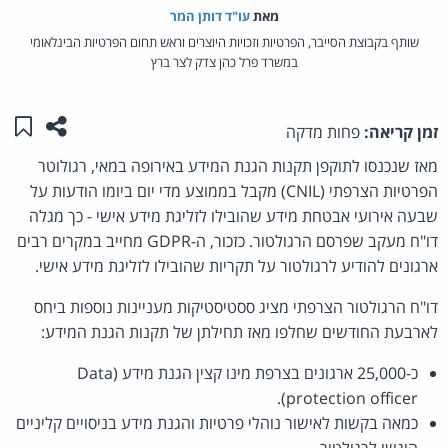
מאת‏
עו"ד דותן המר
שותף בקבוצת הסייבר, הפרטיות וזכויות היוצרים וראש תחום הפרטיות הבינלאומי
במשרד פרל כהן צדק לצר ברץ
שתפו ע
שמו
זמן קריאה:
פחות מדקה
מאז שנכנסו לתוקפן תקנות הגנת המידע באירופה במאי, רגולוטר
הפרטיות הצרפתי (CNIL) מקבל בממוצע מדי יום ביומו הודעות על
שבעה אירועי אבטחת מידע שהובילו לזליגת מידע אישי - כך מגלה
דו"ח מעקב שפרסם הרגולטור. כזכור, ה-GDPR מחייב במקרים רבים
ארגונים להודיע לרגולטור על תקריות שהובילו לזליגת מידע אישי.
דו"ח הרגולטור הצרפתי מציג ססטיסטיקות מעניינות נוספות ביחס
לארבעת החודשים שחלפו מאז תחילתן של תקנות הגנת המידע:
כ-25,000 ארגונים בצרפת מינו קצין הגנת מידע (Data
protection officer).
כמאה בקשות לאישור נוהלי פרטיות והגנת מידע בניסויים קליניים
הוגשו לרגולטור.