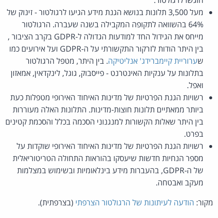
מעל 3,500 תלונות בנושא הגנת מידע הגיעו לרגולטור - זינוק של
64% בהשוואה לתקופה המקבילה בשנה שעברה. הרגולטור
מייחס את הגידול החד למודעות הגדולה ל-GDPR בקרב הציבור ,
בין היתר הודות לזרקור התקשורתי על ה-GDPR ועל אירועים כמו
ש
ערוריית קיימברידג' אנליטיקה
. בין היתר, מטפל הרגולטור
בתלונות על ענקיות האינטרנט - פייסבוק, גוגל, לינקדאין, אמאזון
ואפל.
רשויות הגנת הפרטיות של מדינות האיחוד האירופי מטפלות כעת
ביותר ממאתיים תלונות חוצות-מדינות. התלונות האלה מעוררות
בין היתר שאלות הקשורות למנגנוני הסכמה בכלל והסכמת קטינים
בפרט.
רשויות הגנת הפרטיות של מדינות האיחוד האירופי שוקדות על
מספר הנחיות חדשות שיעסקו בהוראות התחולה הטריטוריאלית
של ה-GDPR, בהעברות מידע בינלאומיות ובשימוש במצלמות
מעקב ואבטחה.
מקור:
הודעה לעיתונות של הרגולטור הצרפתי
(בצרפתית).