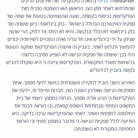
TheMarker
מדווח
(רפאלה גויכמן) על שני אירועים חריגים
שהתרחשו לאחר מתן הצו. הראשון הוא השמטה טכנית מצד
הפרקליטות בניסוח בקשתה, שעה שהשמיטה בטעות את שמה של
ספקית האינטרנט הגדולה בישראל - בזק בינלאומי. כיוון ששמה של
בזק בינלאומי לא נכלל בבקשה, והיא לא היתה צד לתיק, הרי שהצו
שניתן על-ידי ביהמ"ש אינו חל עליה ואלה המנויים לשירותיה יכולים
להמשיך ולגלוש לאתר. בעניין זה אישרה הפרקליטות שמקור הטעות
היה בכך ששמה של ספקית הגישה לא הופיע מסיבה כלשהי
ברשימות משרד התקשורת. הפרקליטות ציינה כי היא שוקלת להגיש
בקשה בעניין לביהמ"ש.
האירוע השני הוביל לחקירה משטרתית בחשד לזיוף מסמך. אחת
מספקיות הגישה שאליהן הופנה הצו, חברות טריפל סי, יידעה את
הפרקליטות כי הגיע אליה מסמך, הנחזה כמסמך רשמי של בית
המשפט המחוזי (ובחתימת השופט קפאח), ובו הוראה לבטל את
החלטתה לחסימת האתר. לאחר שהפרקליטות ערכה בדיקה, היא
הודיעה לכלל ספקיות הגישה כי מדובר במסמך מזויף וכי הוראת
החסימה המקורית לא השתנתה.