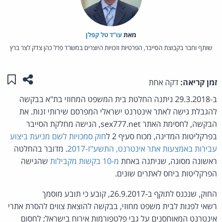
מאת‏
עו"ד טל קפלן
שותף וחבר בקבוצת הסייבר, הפרטיות וזכויות היוצרים במשרד פרל כהן צדק לצר ברץ
שתפו ע
שמו
זמן קריאה:
דקה אחת
ב-29.3.2018 ניתנה החלטת בית המשפט המחוזי בת"א בבקשה
להגבלת גישה לאתר אינטרנט ישראלי המפרסם שירותי זנות. את
הבקשה, לחסימת האתר sex777.net, הגישה מחלקת הסייבר
בפרקליטות המדינה, מכוח סעיף 2 ל
חוק סמכויות לשם מניעת ביצוע
עבירות באמצעות אתר אינטרנט, התשע"ז-2017
. מדובר בהחלטה
ראשונה מסוגה, שניתנה באחת
מ-10 בקשות מקבילות
שהגישה
הפרקליטות ביחס לאתרים שונים.
החוק, שנכנס לתוקף ב-26.9.2017, קובע כי תובע מוסמך
רשאי לפנות לבית משפט מחוזי, בבקשה להוצאת צווים להסרת אתרי
אינטרנט המאוחסנים על גבי פלטפורמות אירוח בישראל; לחסום