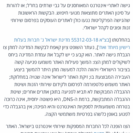
גישה לאתרי אינטרנט המאוחסנים על גבי שרתים בחו"ל; או להורות
על סינון האתרים מתוצאות מנועי חיפוש. הבקשות הראשונות
שהגישה הפרקליטות נגעו כולן לאתרים העוסקים בפרסום שירותי
זנות ופונים לקהל ישראלי.
בהחלטתו [
בצ"א 55312-03-18 מדינת ישראל נ' חברות בעלות
רישיון מיוחד ואח'
], נעתר השופט ציון קאפח לבקשת המדינה למתן צו
הגבלת גישה לאתר. הוא קבע כי יש לקבל את עמדת המדינה ביחס
לשיקולים למתן הצו: המשך פעילות האתר משמעו פגיעה קשה
בציבור הישראלי ויהווה הלכה למעשה מתן היתר להמשך ביצוע
העבירה המבוצעת בו; זיקת האתר לישראל אינה שנויה במחלוקת;
האתר משמש פלטפורמה לפרסום ולקידום שירותי הזנות ושיטת
ההגבלה המבוקשת לא תביא לפגיעה בתוכן אתרים אחרים; שיטת
ההגבלה המתבקשת, ברמת ה-DNS, היא פשוטה יחסית, אינה כרוכה
בטרחה משמעותית לספקיות האינטרנט והיא הפיכה; אין בהגבלה כדי
לפגוע באופן כלשהו בפרטיות משתמשי הקצה.
הצו הופנה לכל החברות המספקות שירותי אינטרנט בישראל. האתר