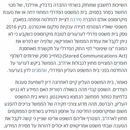
השייכות לחשבון שמוחזק בשרתי החברה בדבלין, אירלנד, של מנוי
החשוד בסחר בסמים. בית המשפט הפדרלי המחוזי דחה אז את טענת
מיקרוסופט אולם החברה
סירבה
לציית להחלטה ופתחה במאבק
משפטי שאליו הצטרפו לצידה ענקיות טלקום ואינטרנט. בקיץ 2016
פסק בית משפט פדרלי לערעורים לטובת מיקרוסופט כשקבע כי לא
ניתן לקבל את עמדת הממשל האמריקאי, שלפיה יש לפרש את
המונח "צו שיפוטי" לפי החוק הפדרלי על תקשורת מאוחסנת
(Stored Communications Act) כמחייב ספק שירותים לשלוף
חומרים המצויים מחוץ לגבולות ארה"ב. הממשל ביקש לערער על
ההחלטה בפני בית המשפט העליון הפדרלי,
שהסכים
לדון בערעור.
כאמור, בית המשפט העליון קיים לאחרונה דיון לשמיעת טענות
הצדדים. השופט קנדי תהה בשאלה רטורית האם המידע לא נגיש
בלחיצת כפתור ממחשב הנמצא בוושינגטון. נשיא בית המשפט
העליון, רוברטס, תהה מדוע צורכי חקירה של הממשל צריכים להפגע
משום שמיקרוסופט החליטה על אחסון המידע בשרתים הממוקמים
מחוץ לארה"ב. הצטרף אליהם השופט אליטו שציין כי קשה לקבל את
הטענה שבתי משפט אמריקאים לא יכולים להורות על מסירת המידע,