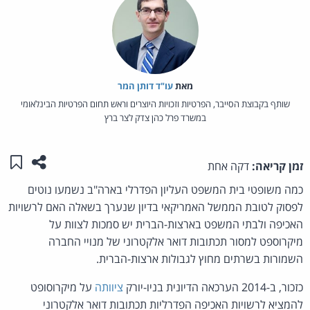
מאת‏
עו"ד דותן המר
שותף בקבוצת הסייבר, הפרטיות וזכויות היוצרים וראש תחום הפרטיות הבינלאומי
במשרד פרל כהן צדק לצר ברץ
שתפו ע
שמו
זמן קריאה:
דקה אחת
כמה משופטי בית המשפט העליון הפדרלי בארה"ב נשמעו נוטים
לפסוק לטובת הממשל האמריקאי בדיון שנערך בשאלה האם לרשויות
האכיפה ולבתי המשפט בארצות-הברית יש סמכות לצוות על
מיקרוספט למסור תכתובות דואר אלקטרוני של מנויי החברה
השמורות בשרתים מחוץ לגבולות ארצות-הברית.
כזכור, ב-2014 הערכאה הדיונית בניו-יורק
ציוותה
על מיקרוסופט
להמציא לרשויות האכיפה הפדרליות תכתובות דואר אלקטרוני