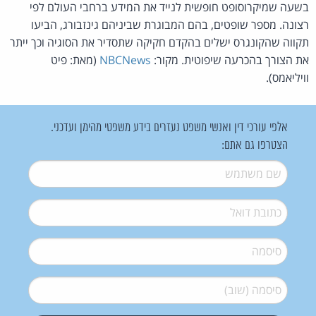
בשעה שמיקרוסופט חופשית לנייד את המידע ברחבי העולם לפי
רצונה. מספר שופטים, בהם המבוגרת שביניהם גינזבורג, הביעו
תקווה שהקונגרס ישלים בהקדם חקיקה שתסדיר את הסוגיה וכך ייתר
את הצורך בהכרעה שיפוטית. מקור:
NBCNews
(מאת: פיט
וויליאמס).
אלפי עורכי דין ואנשי משפט נעזרים בידע משפטי מהימן ועדכני.
הצטרפו גם אתם:
שם משתמש
*
דואל
*
סיסמה
*
סיסמה (שוב)
*