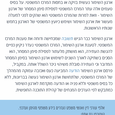
ארגון השימור נעשית בזיקה או בחסות המרכז המשפטי. על בסיס
טעמים אלה עתר המרכז המשפטי לפסילת סימן המסחר של ארגון
השימור - וזאת למרות שהמרכז המשפטי הוא שהקים לפני למעלה
מעשור את ארגון השימור ושימש כיועץ המשפטי של הארגון בחמש
שנותיו הראשונות.
ארגון השימור כבר הגיש
תשובה
שמכחישה ודוחה את טענות המרכז
המשפטי. לטענת ארגון השימור, המרכז המשפטי נעדר ניקיון כפיים
להגשת העתירה, הוא מושתק מלעתור לפסילת סימן המסחר, הוא
הסכים בשתיקה לאורך השנים לשימוש ארגון השימור בסימן המסחר
המדובר וכי העתירה סובלת משיהוי ניכר השולל אותה. במקביל,
פרסם ארגון השימור
הודעה
המביעה כעס ואכזבה עמוקה מהמהלך
של המרכז המשפטי, שלתחושת ארגון השימור נעשה בבריונות, ללא
כל בסיס משפטי וללא פניה או הודעה מוקדמת לארגון השימור
כמתבקש לפי הערכים המנחים של קהילת התוכנה החופשית.
אלפי עורכי דין ואנשי משפט נעזרים בידע משפטי מהימן ועדכני.
הצטרפו גם אתם: