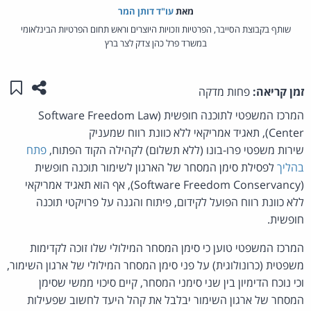
מאת‏
עו"ד דותן המר
שותף בקבוצת הסייבר, הפרטיות וזכויות היוצרים וראש תחום הפרטיות הבינלאומי
במשרד פרל כהן צדק לצר ברץ
שתפו ע
שמו
זמן קריאה:
פחות מדקה
המרכז המשפטי לתוכנה חופשית (Software Freedom Law
Center), תאגיד אמריקאי ללא כוונת רווח שמעניק
שירות משפטי פרו-בונו (ללא תשלום) לקהילה הקוד הפתוח,
פתח
בהליך
לפסילת סימן המסחר של הארגון לשימור תוכנה חופשית
(Software Freedom Conservancy), אף הוא תאגיד אמריקאי
ללא כוונת רווח הפועל לקידום, פיתוח והגנה על פרויקטי תוכנה
חופשית.
המרכז המשפטי טוען כי סימן המסחר המילולי שלו זוכה לקדימות
משפטית (כרונולוגית) על פני סימן המסחר המילולי של ארגון השימור,
וכי נוכח הדימיון בין שני סימני המסחר, קיים סיכוי ממשי שסימן
המסחר של ארגון השימור יבלבל את קהל היעד לחשוב שפעילות